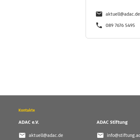
aktuell@adac.de
089 7676 5495
Wichtige
Kontakte
Kontaktadressen
und
ADAC e.V.
ADAC Stiftung
weitere
Links
aktuell@adac.de
info@stiftung.a