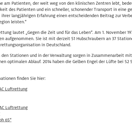
e am Patienten, der weit weg von den klinischen Zentren lebt, bede
rkeit des Patienten und ein schneller, schonender Transport in eine ge
 ihrer langjährigen Erfahrung einen entscheidenden Beitrag zur Verb
gion leisten.“
ttung lautet „Gegen die Zeit und für das Leben“. Am 1. November 197
hen aufgenommen. Sie ist mit derzeit 51 Hubschraubern an 37 Stati
ftrettungsorganisation in Deutschland.
in den Stationen und in der Verwaltung sorgen in Zusammenarbeit mi
nen optimalen Ablauf. 2014 haben die Gelben Engel der Lüfte bei 52 
ationen finden Sie hier:
AC Luftrettung
AC Luftrettung
g
ph 65“