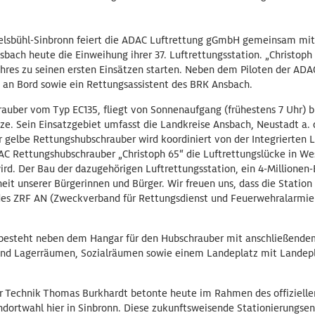
kelsbühl-Sinbronn feiert die ADAC Luftrettung gGmbH gemeinsam mi
ach heute die Einweihung ihrer 37. Luftrettungsstation. „Christoph 
hres zu seinen ersten Einsätzen starten. Neben dem Piloten der ADA
n an Bord sowie ein Rettungsassistent des BRK Ansbach.
hrauber vom Typ EC135, fliegt von Sonnenaufgang (frühestens 7 Uhr) 
tze. Sein Einsatzgebiet umfasst die Landkreise Ansbach, Neustadt a.
 gelbe Rettungshubschrauber wird koordiniert von der Integrierten Le
ADAC Rettungshubschrauber „Christoph 65“ die Luftrettungslücke in W
d. Der Bau der dazugehörigen Luftrettungsstation, ein 4-Millionen-E
rheit unserer Bürgerinnen und Bürger. Wir freuen uns, dass die Stati
 des ZRF AN (Zweckverband für Rettungsdienst und Feuerwehralarmie
besteht neben dem Hangar für den Hubschrauber mit anschließendem
nd Lagerräumen, Sozialräumen sowie einem Landeplatz mit Landep
r Technik Thomas Burkhardt betonte heute im Rahmen des offiziellen
andortwahl hier in Sinbronn. Diese zukunftsweisende Stationierungse