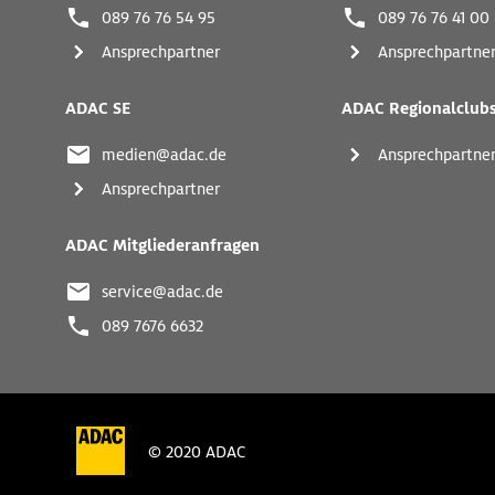
089 76 76 54 95
089 76 76 41 00
Ansprechpartner
Ansprechpartne
ADAC SE
ADAC Regionalclub
medien@adac.de
Ansprechpartne
Ansprechpartner
ADAC Mitgliederanfragen
service@adac.de
089 7676 6632
© 2020 ADAC