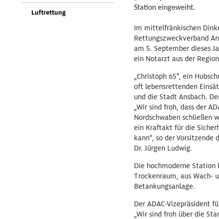
Station eingeweiht.
Luftrettung
Im mittelfränkischen Din
Rettungszweckverband Ansb
am 5. September dieses Ja
ein Notarzt aus der Regio
„Christoph 65“, ein Hubsc
oft lebensrettenden Einsä
und die Stadt Ansbach. Der
„Wir sind froh, dass der 
Nordschwaben schließen wir
ein Kraftakt für die Siche
kann", so der Vorsitzende
Dr. Jürgen Ludwig.
Die hochmoderne Station 
Trockenraum, aus Wach- u
Betankungsanlage.
Der ADAC-Vizepräsident fü
„Wir sind froh über die St