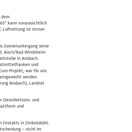
t dem
65“ kann voraussichtlich
C Luftrettung ist immer
bis Sonnenuntergang seine
 d. Aisch/Bad Windsheim
itstelle in Ansbach.
estmittelfranken und
uro-Projekt, war für uns
on eingeweiht werden
rung Ansbach), Landrat
 Desinfektions- und
lattform und
 Festakts in Dinkelsbühl:
ntscheidung – nicht im