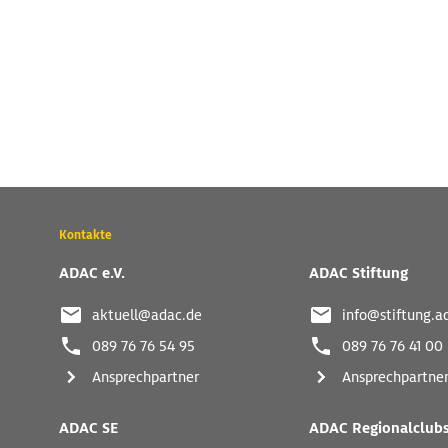
Wichtige
Kontakte
Kontaktadressen
und
ADAC e.V.
ADAC Stiftung
weitere
Links
aktuell@adac.de
info@stiftung.a
089 76 76 54 95
089 76 76 41 00
Ansprechpartner
Ansprechpartne
ADAC SE
ADAC Regionalclub