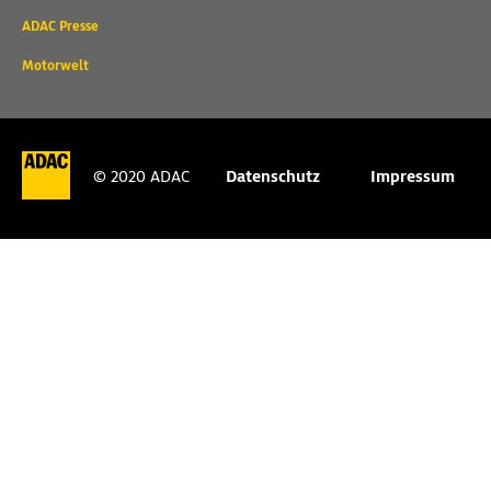
weitere
ADAC Presse
Links
Motorwelt
© 2020 ADAC
Datenschutz
Impressum