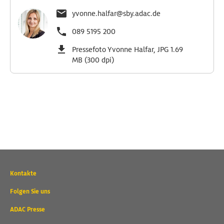
yvonne.halfar@sby.adac.de
089 5195 200
Pressefoto Yvonne Halfar, JPG 1.69
MB (300 dpi)
Wichtige
Kontakte
Kontaktadressen
und
Folgen Sie uns
weitere
ADAC Presse
Links