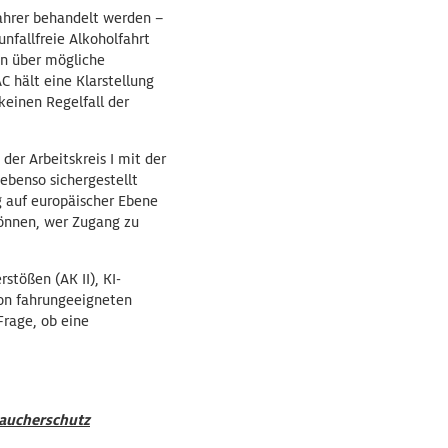
fahrer behandelt werden –
unfallfreie Alkoholfahrt
en über mögliche
 hält eine Klarstellung
 keinen Regelfall der
der Arbeitskreis I mit der
benso sichergestellt
g auf europäischer Ebene
können, wer Zugang zu
stößen (AK II), KI-
von fahrungeeigneten
Frage, ob eine
aucherschutz