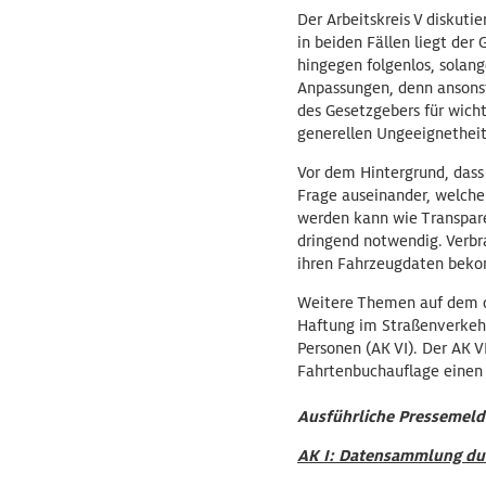
Der Arbeitskreis V diskuti
in beiden Fällen liegt der 
hingegen folgenlos, solang
Anpassungen, denn ansonst
des Gesetzgebers für wichti
generellen Ungeeignetheit
Vor dem Hintergrund, dass 
Frage auseinander, welch
werden kann wie Transpare
dringend notwendig. Verbr
ihren Fahrzeugdaten bek
Weitere Themen auf dem di
Haftung im Straßenverkehr
Personen (AK VI). Der AK V
Fahrtenbuchauflage einen B
Ausführliche Pressemeld
AK I: Datensammlung du