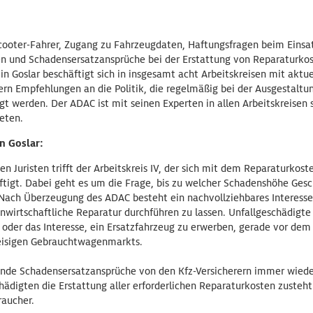
cooter-Fahrer, Zugang zu Fahrzeugdaten, Haftungsfragen beim Einsa
und Schadensersatzansprüche bei der Erstattung von Reparaturkost
in Goslar beschäftigt sich in insgesamt acht Arbeitskreisen mit aktu
ern Empfehlungen an die Politik, die regelmäßig bei der Ausgestalt
gt werden. Der ADAC ist mit seinen Experten in allen Arbeitskreisen
reten.
n Goslar:
en Juristen trifft der Arbeitskreis IV, der sich mit dem Reparaturkost
ftigt. Dabei geht es um die Frage, bis zu welcher Schadenshöhe Gesc
 Nach Überzeugung des ADAC besteht ein nachvollziehbares Interesse
unwirtschaftliche Reparatur durchführen zu lassen. Unfallgeschädigte
 oder das Interesse, ein Ersatzfahrzeug zu erwerben, gerade vor dem
eisigen Gebrauchtwagenmarkts.
nde Schadensersatzansprüche von den Kfz-Versicherern immer wieder
ädigten die Erstattung aller erforderlichen Reparaturkosten zusteht
raucher.