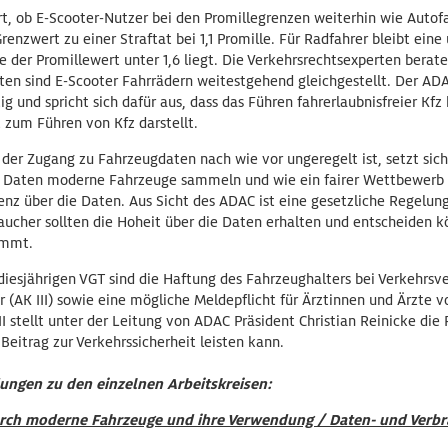
ert, ob E-Scooter-Nutzer bei den Promillegrenzen weiterhin wie Auto
Grenzwert zu einer Straftat bei 1,1 Promille. Für Radfahrer bleibt eine 
e der Promillewert unter 1,6 liegt. Die Verkehrsrechtsexperten berat
en sind E-Scooter Fahrrädern weitestgehend gleichgestellt. Der ADAC
g und spricht sich dafür aus, dass das Führen fahrerlaubnisfreier Kfz
 zum Führen von Kfz darstellt.
der Zugang zu Fahrzeugdaten nach wie vor ungeregelt ist, setzt sich 
e Daten moderne Fahrzeuge sammeln und wie ein fairer Wettbewerb e
nz über die Daten. Aus Sicht des ADAC ist eine gesetzliche Regelun
aucher sollten die Hoheit über die Daten erhalten und entscheiden 
ommt.
esjährigen VGT sind die Haftung des Fahrzeughalters bei Verkehrsver
 (AK III) sowie eine mögliche Meldepflicht für Ärztinnen und Ärzte 
II stellt unter der Leitung von ADAC Präsident Christian Reinicke die 
eitrag zur Verkehrssicherheit leisten kann.
ungen zu den einzelnen Arbeitskreisen:
rch moderne Fahrzeuge und ihre Verwendung / Daten- und Verbr