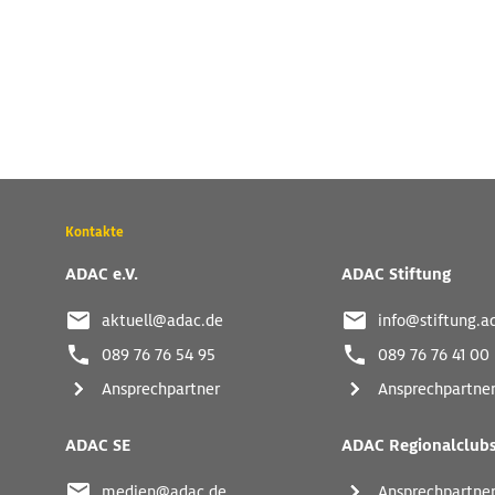
Wichtige
Kontakte
Kontaktadressen
und
ADAC e.V.
ADAC Stiftung
weitere
Links
aktuell@adac.de
info@stiftung.a
089 76 76 54 95
089 76 76 41 00
Ansprechpartner
Ansprechpartne
ADAC SE
ADAC Regionalclub
medien@adac.de
Ansprechpartne