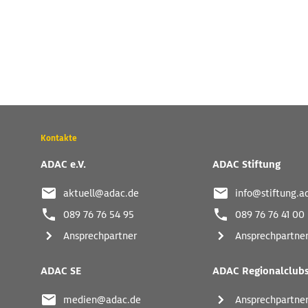
Wichtige
Kontakte
Kontaktadressen
und
ADAC e.V.
ADAC Stiftung
weitere
Links
aktuell@adac.de
info@stiftung.a
089 76 76 54 95
089 76 76 41 00
Ansprechpartner
Ansprechpartne
ADAC SE
ADAC Regionalclub
medien@adac.de
Ansprechpartne