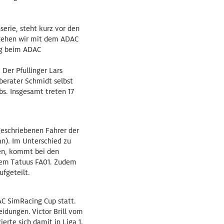
erie, steht kurz vor den
 gehen wir mit dem ADAC
ng beim ADAC
 Der Pfullinger Lars
hberater Schmidt selbst
bs. Insgesamt treten 17
geschriebenen Fahrer der
an). Im Unterschied zu
en, kommt bei den
 dem Tatuus FA01. Zudem
ufgeteilt.
AC SimRacing Cup statt.
eidungen. Victor Brill vom
erte sich damit in Liga 1.