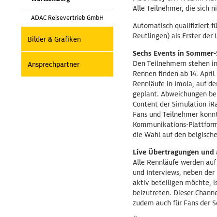
Alle Teilnehmer, die sich n
ADAC Reisevertrieb GmbH
Automatisch qualifiziert fü
Reutlingen) als Erster der
Bilder & Grafiken
Sechs Events in Sommer-
Den Teilnehmern stehen in
Ansprechpartner
Rennen finden ab 14. April
Rennläufe in Imola, auf d
geplant. Abweichungen bei
Content der Simulation iRa
Fans und Teilnehmer konnt
Kommunikations-Plattform „
die Wahl auf den belgische
Live Übertragungen und 
Alle Rennläufe werden au
und Interviews, neben der
aktiv beteiligen möchte, 
beizutreten. Dieser Chann
zudem auch für Fans der Se