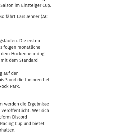
 Saison im Einsteiger Cup.
 So fährt Lars Jenner (AC
släufen. Die ersten
 Es folgen monatliche
uf dem Hockenheimring
h mit dem Standard
g auf der
s 3 und die Junioren fiel
Rock Park.
m werden die Ergebnisse
veröffentlicht. Wer sich
tform Discord
mRacing Cup und bietet
rhalten.