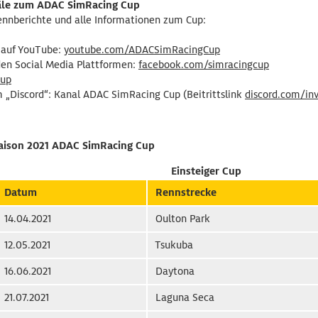
näle zum ADAC SimRacing Cup
Rennberichte und alle Informationen zum Cup:
 auf YouTube:
youtube.com/ADACSimRacingCup
 den Social Media Plattformen:
facebook.com/simracingcup
cup
„Discord“: Kanal ADAC SimRacing Cup (Beitrittslink
discord.com/i
ison 2021 ADAC SimRacing Cup
Einsteiger Cup
Datum
Rennstrecke
14.04.2021
Oulton Park
12.05.2021
Tsukuba
16.06.2021
Daytona
21.07.2021
Laguna Seca