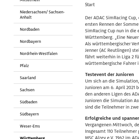
Start
Niedersachsen/ Sachsen-
Anhalt
Der ADAC SimRacing Cup, e
ersten Rennen der Sommer-
Nordbaden
SimRacing Cup nun in die 
Württemberg. „Eine Neuerun
Nordbayern
Als württembergischer Vert
Jenner (AC Reutlingen) stei
Nordrhein-Westfalen
fährt weiterhin in Liga 2 
württembergische Fahrer 
Pfalz
Testevent der Junioren
Saarland
Um sich an die Simulation
Junioren am 6. April 2021 
Sachsen
den anderen Ligen des AD
Junioren die Simulation A
Südbaden
sind die Teilnehmer in zwei 
Südbayern
Erfolgreiche und spannen
Vergangenen Mittwoch, den 
Weser-Ems
Insgesamt 110 Teilnehmer g
MSC Alzey e.V. 1962 im ADA
Württemberg