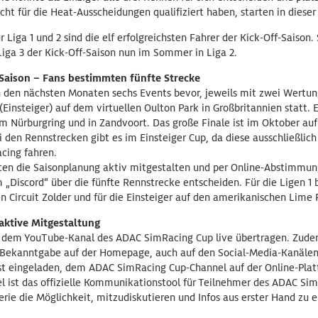
icht für die Heat-Ausscheidungen qualifiziert haben, starten in dieser
r Liga 1 und 2 sind die elf erfolgreichsten Fahrer der Kick-Off-Saison.
 Liga 3 der Kick-Off-Saison nun im Sommer in Liga 2.
Saison – Fans bestimmten fünfte Strecke
 den nächsten Monaten sechs Events bevor, jeweils mit zwei Wertung
 (Einsteiger) auf dem virtuellen Oulton Park in Großbritannien statt.
em Nürburgring und in Zandvoort. Das große Finale ist im Oktober a
 den Rennstrecken gibt es im Einsteiger Cup, da diese ausschließlic
cing fahren.
en die Saisonplanung aktiv mitgestalten und per Online-Abstimmun
Discord“ über die fünfte Rennstrecke entscheiden. Für die Ligen 1 bi
n Circuit Zolder und für die Einsteiger auf den amerikanischen Lime 
aktive Mitgestaltung
f dem YouTube-Kanal des ADAC SimRacing Cup live übertragen. Zude
 Bekanntgabe auf der Homepage, auch auf den Social-Media-Kanälen 
ist eingeladen, dem ADAC SimRacing Cup-Channel auf der Online-Plat
el ist das offizielle Kommunikationstool für Teilnehmer des ADAC Si
rie die Möglichkeit, mitzudiskutieren und Infos aus erster Hand zu e