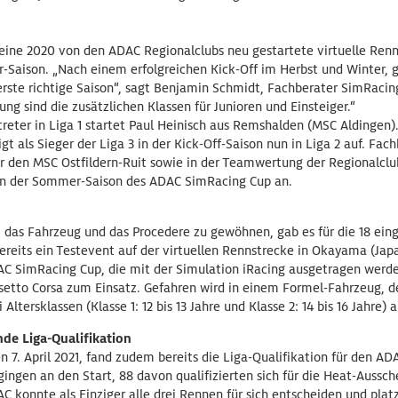
ine 2020 von den ADAC Regionalclubs neu gestartete virtuelle Renns
Saison. „Nach einem erfolgreichen Kick-Off im Herbst und Winter,
erste richtige Saison“, sagt Benjamin Schmidt, Fachberater SimRaci
g sind die zusätzlichen Klassen für Junioren und Einsteiger.“
reter in Liga 1 startet Paul Heinisch aus Remshalden (MSC Aldingen).
gt als Sieger der Liga 3 in der Kick-Off-Saison nun in Liga 2 auf. Fac
für den MSC Ostfildern-Ruit sowie in der Teamwertung der Regionalclu
in der Sommer-Saison des ADAC SimRacing Cup an.
, das Fahrzeug und das Procedere zu gewöhnen, gab es für die 18 ein
bereits ein Testevent auf der virtuellen Rennstrecke in Okayama (Jap
AC SimRacing Cup, die mit der Simulation iRacing ausgetragen werd
ssetto Corsa zum Einsatz. Gefahren wird in einem Formel-Fahrzeug,
Altersklassen (Klasse 1: 12 bis 13 Jahre und Klasse 2: 14 bis 16 Jahre) a
de Liga-Qualifikation
7. April 2021, fand zudem bereits die Liga-Qualifikation für den AD
ingen an den Start, 88 davon qualifizierten sich für die Heat-Aussch
C konnte als Einziger alle drei Rennen für sich entscheiden und platzi