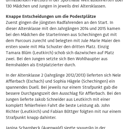
umfassenden Parcours in der Sporthalle Weil absolvierten über
130 Mädchen und Jungen in jeweils drei Altersklassen.
Knappe Entscheidungen um die Podestplätze
Zuerst gingen die jüngsten Radfahrenden an den Start. In
dieser Altersklasse mit den Jahrgängen 2014 und 2015 kamen
bei den Mädchen die Starterinnen aus Schechingen gut mit
dem Parcours zurecht und belegten mit Jule Marie Maier den
ersten sowie mit Mia Schuster den dritten Platz. Einzig
Tamara Blüm (Leutkirch) schob sich dazwischen auf Platz
zwei. Bei den Jungen setzte sich Ben Wohlhaupter aus
Remshalden als Erstplatzierter durch.
In der Altersklasse 2 (Jahrgänge 2012/2013) lieferten sich Nele
Afflerbach (Eschach) und Sophia Hägele (Schechingen) ein
spannendes Duell. Bei jeweils nur einem Strafpunkt gab die
bessere Durchgangszeit den Ausschlag für Afflerbach. Bei den
Jungen lieferte Jakob Schneider aus Leutkirch mit einer
komplett fehlerfreien Fahrt die beste Leistung ab. John
Richter (Leutkirch) und Fabian Böttger folgten mit nur einem
Strafpunkt knapp dahinter.
Janina Scharnbeck (Auenwald) siegte souverän in der