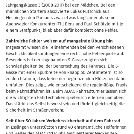
Jahrgangsklasse 3 (2008-2011) bei den Mädchen. Bei den
männlichen Startern absolvierte Lukas Futschick aus
Hechingen den Parcours zwar etwas langsamer als seine
Auenwalder Konkurrenten Till Benz und Paul Schützle mit je
einem Strafpunkt, blieb aber dafür komplett ohne Fehler.
Zahlreiche Fehler weisen auf mangelnde Übung hin
Insgesamt wiesen die Teilnehmenden bei den verschiedenen
Geschicklichkeitsprüfungen eine recht hohe Fehlerquote auf.
Besonders bei der sogenannten S-Gasse zeigten sich
Schwierigkeiten bei der Beherrschung des Fahrrads. Die S-
Gasse mit einer Spurbreite von knapp 60 Zentimetern ist so
zu durchfahren, dass keine der begrenzenden Klötzchen dabei
umfallen. Dies zeigt, wie entscheidend die regelmäßige Praxis
beim Fahrradfahren ist. Beim ADAC Fahrradturnier lassen sich
die wichtigsten Fahrtechniken spielerisch erlernen und üben:
Das stärkt das Selbstbewusstsein und fördert gleichzeitig die
Sicherheit im Straßenverkehr.
Seit über 50 Jahren Verkehrssicherheit auf dem Fahrrad
In Esslingen unterstützten rund 40 ehrenamtliche Helferinnen
und Helfer des ADAC Ortsclubs AMC Mittlerer Neckar den