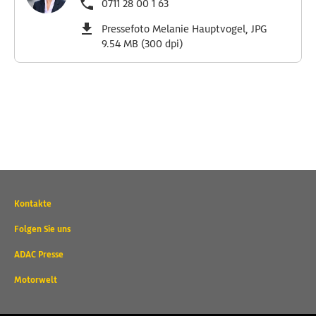
0711 28 00 1 63
Pressefoto Melanie Hauptvogel, JPG
9.54 MB (300 dpi)
Wichtige
Kontakte
Kontaktadressen
und
Folgen Sie uns
weitere
ADAC Presse
Links
Motorwelt