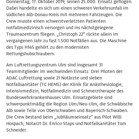
Donnerstag, 17. Oktober 2019, seinen 25.000. Einsatz geflogen.
Dabei handelte es sich um einen schweren Verkehrsunfall im
südlichen Alb-Donau-Kreis mit mehreren Fahrzeugen. Die
Crew musste einen schwerstverletzten Patienten
notfallmedizinisch versorgen und ins nächstgelegene
Traumazentrum fliegen. „Christoph 22“ rückte allein im
vergangenen Jahr zu fast 1.500 Notfällen aus. Die Maschine
des Typs H145 gehört zu den modernsten
Rettungshubschraubern.
Am Luftrettungszentrum Ulm sind insgesamt 31
Teammitglieder im wechselnden Einsatz: Drei Piloten der
ADAC Luftrettung sowie 21 Notärzte und sieben
Notfallsanitäter (TC HEMS) der Klinik für Anästhesiologie,
Intensivmedizin, Notfallmedizin und Schmerztherapie des
Bundeswehrkrankenhauses Ulm. Einsatzgebiete sind
schwerpunktmäßig die Region Ulm/Neu-Ulm, die Schwäbische
Alb sowie Teile von Oberschwaben und Bayerisch-Schwaben.
Die Crew bestand beim „Jubiläumseinsatz“ aus Pilot Willi
Hospach, Notarzt Dr. Enrico Staps und Notfallsanitäter Tom
Schneider.