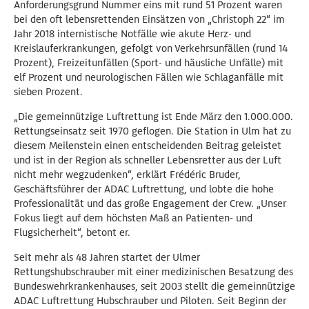
Anforderungsgrund Nummer eins mit rund 51 Prozent waren
bei den oft lebensrettenden Einsätzen von „Christoph 22“ im
Jahr 2018 internistische Notfälle wie akute Herz- und
Kreislauferkrankungen, gefolgt von Verkehrsunfällen (rund 14
Prozent), Freizeitunfällen (Sport- und häusliche Unfälle) mit
elf Prozent und neurologischen Fällen wie Schlaganfälle mit
sieben Prozent.
„Die gemeinnützige Luftrettung ist Ende März den 1.000.000.
Rettungseinsatz seit 1970 geflogen. Die Station in Ulm hat zu
diesem Meilenstein einen entscheidenden Beitrag geleistet
und ist in der Region als schneller Lebensretter aus der Luft
nicht mehr wegzudenken“, erklärt Frédéric Bruder,
Geschäftsführer der ADAC Luftrettung, und lobte die hohe
Professionalität und das große Engagement der Crew. „Unser
Fokus liegt auf dem höchsten Maß an Patienten- und
Flugsicherheit“, betont er.
Seit mehr als 48 Jahren startet der Ulmer
Rettungshubschrauber mit einer medizinischen Besatzung des
Bundeswehrkrankenhauses, seit 2003 stellt die gemeinnützige
ADAC Luftrettung Hubschrauber und Piloten. Seit Beginn der