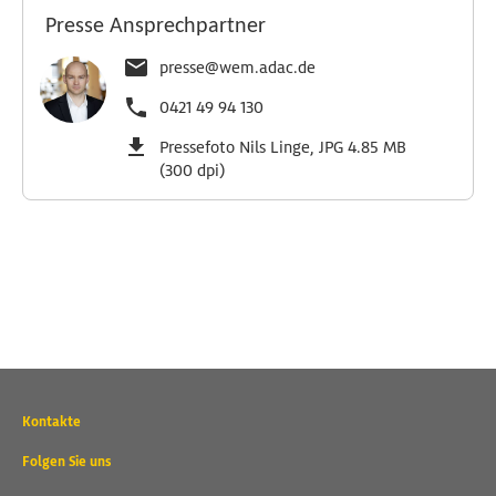
Presse Ansprechpartner
presse@wem.adac.de
0421 49 94 130
Pressefoto Nils Linge, JPG 4.85 MB
(300 dpi)
Wichtige
Kontakte
Kontaktadressen
und
Folgen Sie uns
weitere