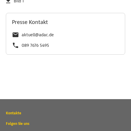
Bild 1
Presse Kontakt
aktuell@adac.de
089 7676 5495
Wichtige
Kontakte
Kontaktadressen
und
Folgen Sie uns
weitere