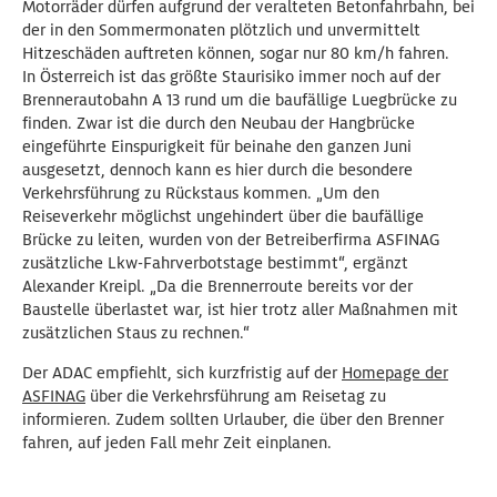
Motorräder dürfen aufgrund der veralteten Betonfahrbahn, bei
der in den Sommermonaten plötzlich und unvermittelt
Hitzeschäden auftreten können, sogar nur 80 km/h fahren.
In Österreich ist das größte Staurisiko immer noch auf der
Brennerautobahn A 13 rund um die baufällige Luegbrücke zu
finden. Zwar ist die durch den Neubau der Hangbrücke
eingeführte Einspurigkeit für beinahe den ganzen Juni
ausgesetzt, dennoch kann es hier durch die besondere
Verkehrsführung zu Rückstaus kommen. „Um den
Reiseverkehr möglichst ungehindert über die baufällige
Brücke zu leiten, wurden von der Betreiberfirma ASFINAG
zusätzliche Lkw-Fahrverbotstage bestimmt“, ergänzt
Alexander Kreipl. „Da die Brennerroute bereits vor der
Baustelle überlastet war, ist hier trotz aller Maßnahmen mit
zusätzlichen Staus zu rechnen.“
Der ADAC empfiehlt, sich kurzfristig auf der
Homepage der
ASFINAG
über die Verkehrsführung am Reisetag zu
informieren. Zudem sollten Urlauber, die über den Brenner
fahren, auf jeden Fall mehr Zeit einplanen.