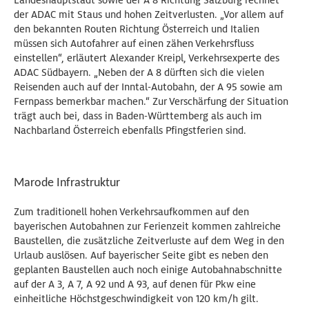
Landeshauptstadt sowie der A 8 Richtung Salzburg rechnet
der ADAC mit Staus und hohen Zeitverlusten. „Vor allem auf
den bekannten Routen Richtung Österreich und Italien
müssen sich Autofahrer auf einen zähen Verkehrsfluss
einstellen“, erläutert Alexander Kreipl, Verkehrsexperte des
ADAC Südbayern. „Neben der A 8 dürften sich die vielen
Reisenden auch auf der Inntal-Autobahn, der A 95 sowie am
Fernpass bemerkbar machen.“ Zur Verschärfung der Situation
trägt auch bei, dass in Baden-Württemberg als auch im
Nachbarland Österreich ebenfalls Pfingstferien sind.
Marode Infrastruktur
Zum traditionell hohen Verkehrsaufkommen auf den
bayerischen Autobahnen zur Ferienzeit kommen zahlreiche
Baustellen, die zusätzliche Zeitverluste auf dem Weg in den
Urlaub auslösen. Auf bayerischer Seite gibt es neben den
geplanten Baustellen auch noch einige Autobahnabschnitte
auf der A 3, A 7, A 92 und A 93, auf denen für Pkw eine
einheitliche Höchstgeschwindigkeit von 120 km/h gilt.