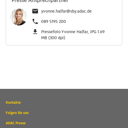
Presse Ansprechpartner
yvonne.halfar@sby.adac.de
089 5195 200
Pressefoto Yvonne Halfar, JPG 1.69
MB (300 dpi)
Wichtige
Kontakte
Kontaktadressen
und
Folgen Sie uns
weitere
ADAC Presse
Links