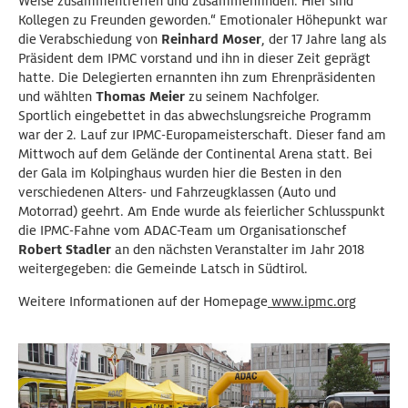
Weise zusammentreffen und zusammenfinden. Hier sind
Kollegen zu Freunden geworden.“ Emotionaler Höhepunkt war
die Verabschiedung von
Reinhard Moser
, der 17 Jahre lang als
Präsident dem IPMC vorstand und ihn in dieser Zeit geprägt
hatte. Die Delegierten ernannten ihn zum Ehrenpräsidenten
und wählten
Thomas Meier
zu seinem Nachfolger.
Sportlich eingebettet in das abwechslungsreiche Programm
war der 2. Lauf zur IPMC-Europameisterschaft. Dieser fand am
Mittwoch auf dem Gelände der Continental Arena statt. Bei
der Gala im Kolpinghaus wurden hier die Besten in den
verschiedenen Alters- und Fahrzeugklassen (Auto und
Motorrad) geehrt. Am Ende wurde als feierlicher Schlusspunkt
die IPMC-Fahne vom ADAC-Team um Organisationschef
Robert Stadler
an den nächsten Veranstalter im Jahr 2018
weitergegeben: die Gemeinde Latsch in Südtirol.
Weitere Informationen auf der Homepage
www.ipmc.org