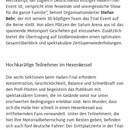
Wettkampf, der zugleich Deutschlands einziges Hallen-Trial-
Event ist, verspricht eine fesselnde und unvergessliche Show
für die ganze Familie“, betont Organisationsleiter
Stefan
Behr
, der mit seinem 30-köpfigen Team das Trial-Event auf
die Beine stellt. Von allen Plätzen der Saturn Arena aus ist das
spannende Motorsport-Geschehen gut einzusehen. Zusätzlich
bietet die Übertragung auf Großleinwänden einen optimalen
Gesamtüberblick und spektakuläre Zeitlupenwiederholungen.
Hochkarätige Teilnehmer im Hexenkessel
Die sechs Sektionen beim Hallen-Trial erfordern
Konzentration, Geschicklichkeit, Balance und Schnellkraft von
den Profi-Piloten und begeistern das Publikum mit
spektakulären Szenen, die im Gelände sonst nur unter
erschwerten Bedingungen erlebbar sind. Kein Wunder, dass
sich die Halle hier schnell in einen Hexenkessel aus
mitfiebernden Fans verwandelt. Unter den Teilnehmern, die
hier ihre Motorradbeherrschung zum Besten geben, befinden
sich auch fünf deutsche Fahrer: Der Drittplatzierte in der Trial-