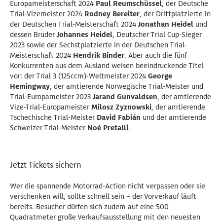
Europameisterschaft 2024
Paul Reumschüssel
, der Deutsche
Trial-Vizemeister 2024
Rodney Bereiter
, der Drittplatzierte in
der Deutschen Trial-Meisterschaft 2024
Jonathan Heidel
und
dessen Bruder
Johannes Heidel
, Deutscher Trial Cup-Sieger
2023 sowie der Sechstplatzierte in der Deutschen Trial-
Meisterschaft 2024
Hendrik Binder
. Aber auch die fünf
Konkurrenten aus dem Ausland weisen beeindruckende Titel
vor: der Trial 3 (125ccm)-Weltmeister 2024
George
Hemingway
, der amtierende Norwegische Trial-Meister und
Trial-Europameister 2023
Jarand Gunvaldsen
, der amtierende
Vize-Trial-Europameister
Milosz Zyznowski
, der amtierende
Tschechische Trial-Meister
David Fabián
und der amtierende
Schweizer Trial-Meister
Noé Pretalli
.
Jetzt Tickets sichern
Wer die spannende Motorrad-Action nicht verpassen oder sie
verschenken will, sollte schnell sein – der Vorverkauf läuft
bereits. Besucher dürfen sich zudem auf eine 500
Quadratmeter große Verkaufsausstellung mit den neuesten