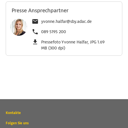
Presse Ansprechpartner
yvonne.halfar@sby.adac.de
089 5195 200
Pressefoto Yvonne Halfar, JPG 1.69
MB (300 dpi)
Wichtige
Kontakte
Kontaktadressen
und
Folgen Sie uns