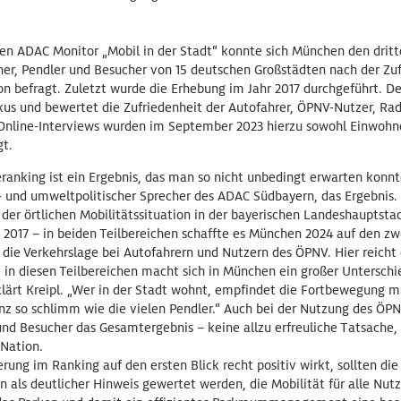
en ADAC Monitor „Mobil in der Stadt“ konnte sich München den dritt
r, Pendler und Besucher von 15 deutschen Großstädten nach der Zuf
ion befragt. Zuletzt wurde die Erhebung im Jahr 2017 durchgeführt. D
kus und bewertet die Zufriedenheit der Autofahrer, ÖPNV-Nutzer, Rad
Online-Interviews wurden im September 2023 hierzu sowohl Einwohne
gt.
eranking ist ein Ergebnis, das man so nicht unbedingt erwarten konn
s- und umweltpolitischer Sprecher des ADAC Südbayern, das Ergebnis.
der örtlichen Mobilitätssituation in der bayerischen Landeshauptsta
 2017 – in beiden Teilbereichen schaffte es München 2024 auf den zw
uf die Verkehrslage bei Autofahrern und Nutzern des ÖPNV. Hier reicht 
e in diesen Teilbereichen macht sich in München ein großer Untersch
rklärt Kreipl. „Wer in der Stadt wohnt, empfindet die Fortbewegung 
anz so schlimm wie die vielen Pendler.“ Auch bei der Nutzung des ÖPN
und Besucher das Gesamtergebnis – keine allzu erfreuliche Tatsache
 Nation.
rung im Ranking auf den ersten Blick recht positiv wirkt, sollten die
n als deutlicher Hinweis gewertet werden, die Mobilität für alle Nutz