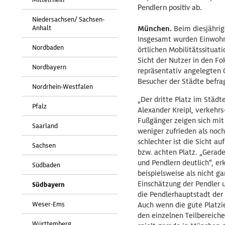
Pendlern positiv ab.
Niedersachsen/ Sachsen-
Anhalt
München.
Beim diesjährig
Insgesamt wurden Einwohne
Nordbaden
örtlichen Mobilitätssituat
Sicht der Nutzer in den Fo
Nordbayern
repräsentativ angelegten 
Besucher der Städte befra
Nordrhein-Westfalen
„Der dritte Platz im Städt
Pfalz
Alexander Kreipl, verkehr
Fußgänger zeigen sich mit 
Saarland
weniger zufrieden als noch
schlechter ist die Sicht a
Sachsen
bzw. achten Platz. „Gerad
und Pendlern deutlich“, e
Südbaden
beispielsweise als nicht g
Einschätzung der Pendler 
Südbayern
die Pendlerhauptstadt der
Weser-Ems
Auch wenn die gute Platzie
den einzelnen Teilbereiche
Württemberg