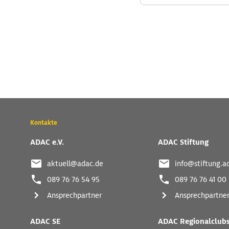
Wichtige
Kontakte
Kontaktadressen
und
ADAC e.V.
ADAC Stiftung
weitere
Links
aktuell@adac.de
info@stiftung.a
089 76 76 54 95
089 76 76 41 00
Ansprechpartner
Ansprechpartne
ADAC SE
ADAC Regionalclub