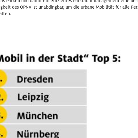
das Parken und damit ein effizientes Parkraummanagement eine bes
gkeit des ÖPNV ist unabdingbar, um die urbane Mobilität für alle Per
alten.