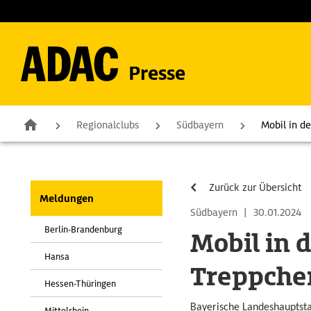
Presse
Regionalclubs
Südbayern
Mobil in d
Zurück zur Übersicht
Meldungen
Südbayern
|
30.01.2024
Berlin-Brandenburg
Mobil in 
Hansa
Treppche
Hessen-Thüringen
Bayerische Landeshauptsta
Mittelrhein