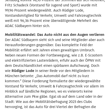
Sensburg konnte 98,10 Prozent der Stimmen auf sich vereinen,
Fritz Schadeck (Vorstand für Jugend und Sport) wurde mit
99,96 Prozent wiedergewählt. Auch Rüdiger Lode,
Vorstandsmitglied für Verkehr, Umwelt und Fahrzeugtechnik
weiß mit 96,36 Prozent eine überwältigende Mehrheit des
ADAC Südbayern hinter sich.
Mobilitätswandel: Das Auto nicht aus den Augen verlieren
Der ADAC Südbayern sieht sich und seine Mitglieder aber auch
Herausforderungen gegenüber. Das komplette Feld der
Mobilität erfährt seit Jahren einen gewaltigen Umbruch.
Neben neuen Formen der Fortbewegung, wie z.B. E-Scootern
und elektrifizierten Lastenrädern, erfuhr auch der ÖPNV mit
dem Deutschlandticket einen spürbaren Aufschwung. Doch
wie
Rüdiger Lode
in seiner Rede vor den Mitgliedern in
München betonte: „Das Automobil darf nicht zu kurz
kommen.“ Diese Forderung formulierte der wiedergewählte
Vorstand für Verkehr, Umwelt & Fahrzeugtechnik vor allem im
Hinblick auf ländliche Regionen, wo es vielerorts keine
Alternative zum Pkw gäbe. Egal ob auf dem Land oder in der
Stadt: Wie aus der Mobilitätsbefragung 2023 des Clubs
hervorging, ist das Auto für drei Viertel der Befragten die