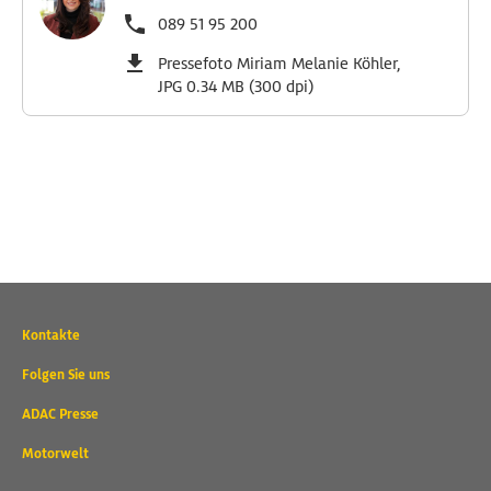
089 51 95 200
Pressefoto Miriam Melanie Köhler,
JPG 0.34 MB (300 dpi)
Wichtige
Kontakte
Kontaktadressen
und
Folgen Sie uns
weitere
ADAC Presse
Links
Motorwelt