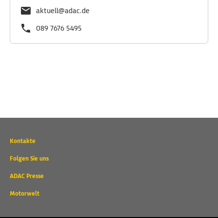
aktuell@adac.de
089 7676 5495
Wichtige
Kontakte
Kontaktadressen
und
Folgen Sie uns
weitere
ADAC Presse
Links
Motorwelt