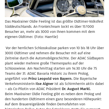
Das Maxlrainer Oldie Feeling ist das größte Oldtimer-Volksfest
Süddeutschlands. An Fronleichnam lockt es über 15?000
Besucher an, mehr als 3000 von ihnen kommen mit dem
eigenen Oldtimer. (Foto: Haertle)
Vor der herrlichen Schlosskulisse parken von 10 bis 18 Uhr über
3000 Oldtimer und nehmen die Besucher mit auf eine
Zeitreise durch die Automobilgeschichte. Der ADAC Südbayern
plant wieder mehrere große Themenparks auf der
Schlosswiese. Am Nachmittag starten um 14:30 Uhr die 75
Teams der 31. ADAC Bavaria Historic zu ihrem Prolog,
angeführt von
Prinz Leopold von Bayern.
Die Bayerische
Verkehrsministerin
Ilse Aigner
ist als Schirmherrin aktiv dabei
– als Co-Pilotin von ADAC Präsident
Dr. August Markl.
Beim Maxlrainer Oldie Feeling gibt es neben dem Prolog und
den hunderten Oldtimern einen ganz besonderen Höhepunkt:
Auf dem Brauereigelände finden Demofahrten von