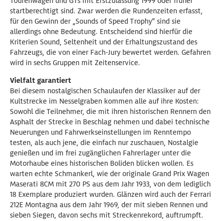
Tourenwagen und GTs mit Erstzulassung 1999 oder früher
startberechtigt sind. Zwar werden die Rundenzeiten erfasst,
für den Gewinn der „Sounds of Speed Trophy“ sind sie
allerdings ohne Bedeutung. Entscheidend sind hierfür die
Kriterien Sound, Seltenheit und der Erhaltungszustand des
Fahrzeugs, die von einer Fach-Jury bewertet werden. Gefahren
wird in sechs Gruppen mit Zeitenservice.
Vielfalt garantiert
Bei diesem nostalgischen Schaulaufen der Klassiker auf der
Kultstrecke im Nesselgraben kommen alle auf ihre Kosten:
Sowohl die Teilnehmer, die mit ihren historischen Rennern den
Asphalt der Strecke in Beschlag nehmen und dabei technische
Neuerungen und Fahrwerkseinstellungen im Renntempo
testen, als auch jene, die einfach nur zuschauen, Nostalgie
genießen und im frei zugänglichen Fahrerlager unter die
Motorhaube eines historischen Boliden blicken wollen. Es
warten echte Schmankerl, wie der originale Grand Prix Wagen
Maserati 8CM mit 270 PS aus dem Jahr 1933, von dem lediglich
18 Exemplare produziert wurden. Glänzen wird auch der Ferrari
212E Montagna aus dem Jahr 1969, der mit sieben Rennen und
sieben Siegen, davon sechs mit Streckenrekord, auftrumpft.