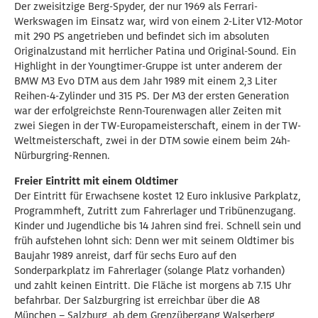
Der zweisitzige Berg-Spyder, der nur 1969 als Ferrari-
Werkswagen im Einsatz war, wird von einem 2-Liter V12-Motor
mit 290 PS angetrieben und befindet sich im absoluten
Originalzustand mit herrlicher Patina und Original-Sound. Ein
Highlight in der Youngtimer-Gruppe ist unter anderem der
BMW M3 Evo DTM aus dem Jahr 1989 mit einem 2,3 Liter
Reihen-4-Zylinder und 315 PS. Der M3 der ersten Generation
war der erfolgreichste Renn-Tourenwagen aller Zeiten mit
zwei Siegen in der TW-Europameisterschaft, einem in der TW-
Weltmeisterschaft, zwei in der DTM sowie einem beim 24h-
Nürburgring-Rennen.
Freier Eintritt mit einem Oldtimer
Der Eintritt für Erwachsene kostet 12 Euro inklusive Parkplatz,
Programmheft, Zutritt zum Fahrerlager und Tribünenzugang.
Kinder und Jugendliche bis 14 Jahren sind frei. Schnell sein und
früh aufstehen lohnt sich: Denn wer mit seinem Oldtimer bis
Baujahr 1989 anreist, darf für sechs Euro auf den
Sonderparkplatz im Fahrerlager (solange Platz vorhanden)
und zahlt keinen Eintritt. Die Fläche ist morgens ab 7.15 Uhr
befahrbar. Der Salzburgring ist erreichbar über die A8
München – Salzburg, ab dem Grenzübergang Walserberg