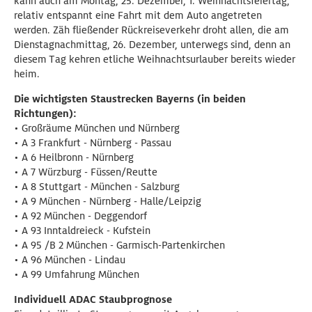
kann auch am Montag, 25. Dezember, 1. Weihnachtsfeiertag,
relativ entspannt eine Fahrt mit dem Auto angetreten
werden. Zäh fließender Rückreiseverkehr droht allen, die am
Dienstagnachmittag, 26. Dezember, unterwegs sind, denn an
diesem Tag kehren etliche Weihnachtsurlauber bereits wieder
heim.
Die wichtigsten Staustrecken Bayerns (in beiden
Richtungen):
• Großräume München und Nürnberg
• A 3 Frankfurt - Nürnberg - Passau
• A 6 Heilbronn - Nürnberg
• A 7 Würzburg - Füssen/Reutte
• A 8 Stuttgart - München - Salzburg
• A 9 München - Nürnberg - Halle/Leipzig
• A 92 München - Deggendorf
• A 93 Inntaldreieck - Kufstein
• A 95 /B 2 München - Garmisch-Partenkirchen
• A 96 München - Lindau
• A 99 Umfahrung München
Individuell ADAC Staubprognose