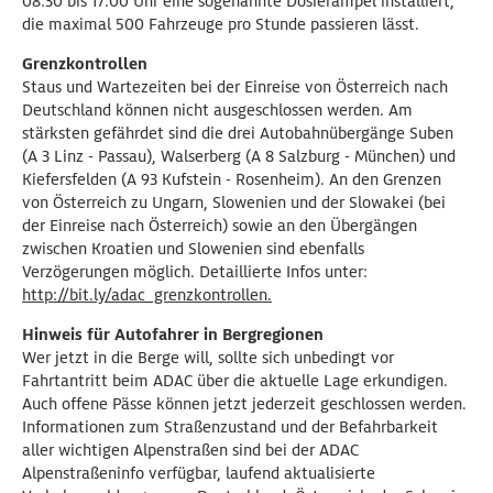
08:30 bis 17:00 Uhr eine sogenannte Dosierampel installiert,
die maximal 500 Fahrzeuge pro Stunde passieren lässt.
Grenzkontrollen
Staus und Wartezeiten bei der Einreise von Österreich nach
Deutschland können nicht ausgeschlossen werden. Am
stärksten gefährdet sind die drei Autobahnübergänge Suben
(A 3 Linz - Passau), Walserberg (A 8 Salzburg - München) und
Kiefersfelden (A 93 Kufstein - Rosenheim). An den Grenzen
von Österreich zu Ungarn, Slowenien und der Slowakei (bei
der Einreise nach Österreich) sowie an den Übergängen
zwischen Kroatien und Slowenien sind ebenfalls
Verzögerungen möglich. Detaillierte Infos unter:
http://bit.ly/adac_grenzkontrollen.
Hinweis für Autofahrer in Bergregionen
Wer jetzt in die Berge will, sollte sich unbedingt vor
Fahrtantritt beim ADAC über die aktuelle Lage erkundigen.
Auch offene Pässe können jetzt jederzeit geschlossen werden.
Informationen zum Straßenzustand und der Befahrbarkeit
aller wichtigen Alpenstraßen sind bei der ADAC
Alpenstraßeninfo verfügbar, laufend aktualisierte