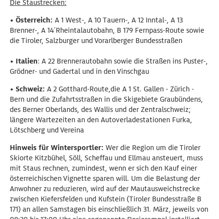
Die Staustrecken:
• Österreich:
A 1 West-, A 10 Tauern-, A 12 Inntal-, A 13
Brenner-, A 14´Rheintalautobahn, B 179 Fernpass-Route sowie
die Tiroler, Salzburger und Vorarlberger Bundesstraßen
• Italien
: A 22 Brennerautobahn sowie die Straßen ins Puster-,
Grödner- und Gadertal und in den Vinschgau
• Schweiz:
A 2 Gotthard-Route,die A 1 St. Gallen - Zürich -
Bern und die Zufahrtsstraßen in die Skigebiete Graubündens,
des Berner Oberlands, des Wallis und der Zentralschweiz;
längere Wartezeiten an den Autoverladestationen Furka,
Lötschberg und Vereina
Hinweis für Wintersportler:
Wer die Region um die Tiroler
Skiorte Kitzbühel, Söll, Scheffau und Ellmau ansteuert, muss
mit Staus rechnen, zumindest, wenn er sich den Kauf einer
österreichischen Vignette sparen will. Um die Belastung der
Anwohner zu reduzieren, wird auf der Mautausweichstrecke
zwischen Kiefersfelden und Kufstein (Tiroler Bundesstraße B
171) an allen Samstagen bis einschließlich 31. März, jeweils von