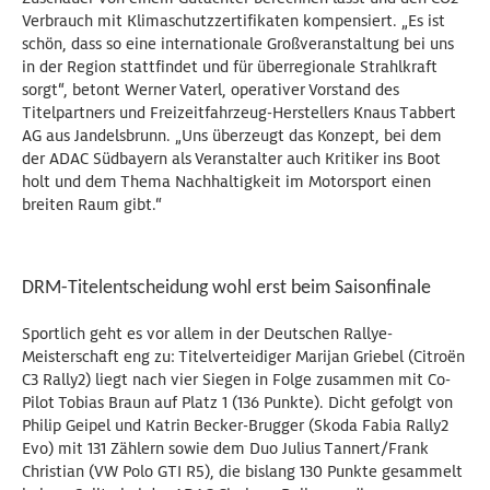
Verbrauch mit Klimaschutzzertifikaten kompensiert. „Es ist
schön, dass so eine internationale Großveranstaltung bei uns
in der Region stattfindet und für überregionale Strahlkraft
sorgt“, betont Werner Vaterl, operativer Vorstand des
Titelpartners und Freizeitfahrzeug-Herstellers Knaus Tabbert
AG aus Jandelsbrunn. „Uns überzeugt das Konzept, bei dem
der ADAC Südbayern als Veranstalter auch Kritiker ins Boot
holt und dem Thema Nachhaltigkeit im Motorsport einen
breiten Raum gibt.“
DRM-Titelentscheidung wohl erst beim Saisonfinale
Sportlich geht es vor allem in der Deutschen Rallye-
Meisterschaft eng zu: Titelverteidiger Marijan Griebel (Citroën
C3 Rally2) liegt nach vier Siegen in Folge zusammen mit Co-
Pilot Tobias Braun auf Platz 1 (136 Punkte). Dicht gefolgt von
Philip Geipel und Katrin Becker-Brugger (Skoda Fabia Rally2
Evo) mit 131 Zählern sowie dem Duo Julius Tannert/Frank
Christian (VW Polo GTI R5), die bislang 130 Punkte gesammelt