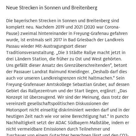
Neue Strecken in Sonnen und Breitenberg
Die bayerischen Strecken in Sonnen und Breitenberg sind
komplett neu. Nachdem 2019 und 2021 (2020 war Corona-
Pause) zweimal hintereinander in Freyung-Grafenau gefahren
wurde, ist erstmals seit 2017 in Bad Griesbach der Landkreis
Passau wieder Mit-Austragungsort dieser
Traditionsveranstaltung. „Die 3 Städte Rallye macht jetzt in
drei Ländern Station, die früher zu Ost und West gehörten.
Uns gefällt dieser Ansatz des Grenzüberschreitenden“, betont
der Passauer Landrat Raimund Kneidinger. „Deshalb darf dies
auch vor unseren Landkreisgrenzen nicht haltmachen.“ Sein
Freyung-Grafenauer Amtskollege Sebastian Gruber, auf dessen
Gebiet das Rallyezentrum und der Start liegen, ergänzt: „Das
Konzept ist überzeugend. Wir sind der Meinung, dass trotz der
vereinzelt gesellschaftspolitischen Diskussionen der
Motorsport nicht einseitig diskriminiert werden darf und in der
heutigen Zeit nach wie vor seine Berechtigung hat.“ In puncto
Nachhaltigkeit setzt der ADAC Südbayern Maßstäbe, indem er
nicht vermeidbare Emissionen durch Teilnehmer und
Zuschauer von einem Gutachter berechnen lässt und den CO2-