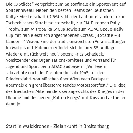
Die „3 Städte“ verspricht zum Saisonfinale ein Sportevent auf
Spitzenniveau: Neben den besten Teams der Deutschen
Rallye-Meisterschaft (DRM) zählt der Lauf unter anderem zur
Tschechischen Staatsmeisterschaft, zur FIA European Rally
Trophy, zum Mitropa Rally Cup sowie zum ADAC Opel e-Rally
Cup mit rein elektrisch angetriebenen Corsas. „3 Städte – 3
Länder – 1 Vision: Eine der traditionsreichsten Veranstaltungen
im Motorsport-Kalender erfindet sich in ihrer 58. Auflage
wieder ein Stück weit neu“, betont Fritz Schadeck,
Vorsitzender des Organisationskomitees und Vorstand für
Jugend und Sport beim ADAC Südbayern. „Wir feiern
Jahrzehnte nach der Premiere im Jahr 1963 mit der
Friedensfahrt von München über Wien nach Budapest
abermals ein grenzüberschreitendes Motorsportfest.“ Die Idee
des friedlichen Miteinanders sei angesichts des Krieges in der
Ukraine und des neuen „Kalten Kriegs“ mit Russland aktueller
denn je.
Start in Waldkirchen - Zielankunft in Breitenberg