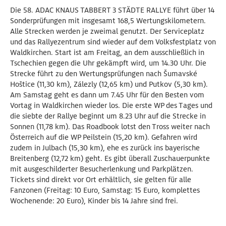
Die 58. ADAC KNAUS TABBERT 3 STÄDTE RALLYE führt über 14
Sonderprüfungen mit insgesamt 168,5 Wertungskilometern.
Alle Strecken werden je zweimal genutzt. Der Serviceplatz
und das Rallyezentrum sind wieder auf dem Volksfestplatz von
Waldkirchen. Start ist am Freitag, an dem ausschließlich in
Tschechien gegen die Uhr gekämpft wird, um 14.30 Uhr. Die
Strecke führt zu den Wertungsprüfungen nach Šumavské
Hoštice (11,30 km), Zálezly (12,65 km) und Putkov (5,30 km).
Am Samstag geht es dann um 7.45 Uhr für den Besten vom
Vortag in Waldkirchen wieder los. Die erste WP des Tages und
die siebte der Rallye beginnt um 8.23 Uhr auf die Strecke in
Sonnen (11,78 km). Das Roadbook lotst den Tross weiter nach
Österreich auf die WP Peilstein (15,20 km). Gefahren wird
zudem in Julbach (15,30 km), ehe es zurück ins bayerische
Breitenberg (12,72 km) geht. Es gibt überall Zuschauerpunkte
mit ausgeschilderter Besucherlenkung und Parkplätzen.
Tickets sind direkt vor Ort erhältlich, sie gelten für alle
Fanzonen (Freitag: 10 Euro, Samstag: 15 Euro, komplettes
Wochenende: 20 Euro), Kinder bis 14 Jahre sind frei.