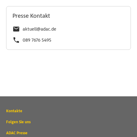
Presse Kontakt
aktuell@adac.de
089 7676 5495
Wichtige
Kontakte
Kontaktadressen
und
Folgen Sie uns
weitere
ADAC Presse
Links