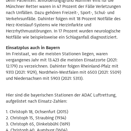
beim Patienten. Anforderungsgrund Nummer eins für die
Münchner Retter waren in 47 Prozent der Fälle Verletzungen
nach Unfällen. Dazu gehören Freizeit-, Sport-, Schul- und
Verkehrsunfälle. Dahinter folgen mit 18 Prozent Notfälle des
Herz-Kreislauf-Systems wie Herzinfarkte und
Herzrhythmusstörungen. In 17 Prozent wurden neurologische
Notfälle wie beispielsweise ein Schlaganfall diagnostiziert.
Einsatzplus auch in Bayern
Im Freistaat, wo die meisten Stationen liegen, waren
vergangenes Jahr mit 13.423 die meisten Einsatzorte (2021:
12.179) zu verzeichnen. Dahinter folgen Rheinland-Pfalz mit
9313 (2021: 9129), Nordrhein-Westfalen mit 6503 (2021: 5509)
und Niedersachsen mit 5903 (2021: 5313).
Hier sind die bayerischen Stationen der ADAC Luftrettung,
aufgelistet nach Einsatz-Zahlen:
1. Christoph 18, Ochsenfurt (2015)
2. Christoph 15, Straubing (1934)
3. Christoph 65, Dinkelsbühl (1619)
4. Christoph 40, Augsburg (1604)