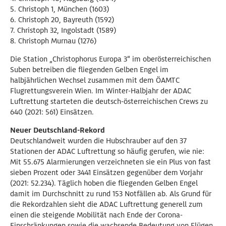
5. Christoph 1, München (1603)
6. Christoph 20, Bayreuth (1592)
7. Christoph 32, Ingolstadt (1589)
8. Christoph Murnau (1276)
Die Station „Christophorus Europa 3“ im oberösterreichischen
Suben betreiben die fliegenden Gelben Engel im
halbjährlichen Wechsel zusammen mit dem ÖAMTC
Flugrettungsverein Wien. Im Winter-Halbjahr der ADAC
Luftrettung starteten die deutsch-österreichischen Crews zu
640 (2021: 561) Einsätzen.
Neuer Deutschland-Rekord
Deutschlandweit wurden die Hubschrauber auf den 37
Stationen der ADAC Luftrettung so häufig gerufen, wie nie:
Mit 55.675 Alarmierungen verzeichneten sie ein Plus von fast
sieben Prozent oder 3441 Einsätzen gegenüber dem Vorjahr
(2021: 52.234). Täglich hoben die fliegenden Gelben Engel
damit im Durchschnitt zu rund 153 Notfällen ab. Als Grund für
die Rekordzahlen sieht die ADAC Luftrettung generell zum
einen die steigende Mobilität nach Ende der Corona-
Einschränkungen sowie die wachsende Bedeutung von Flügen