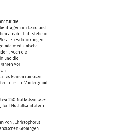
hr für die
abenträgern im Land und
en aus der Luft stehe in
 Einsatzbeschränkungen
ngelnde medizinische
der. „Auch die
in und die
Jahren vor
von
arf es keinen ruinösen
nten muss im Vordergrund
etwa 250 Notfallsanitäter
 fünf Notfallsanitätern
en von „Christophorus
ländischen Groningen