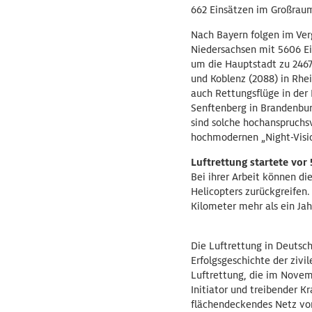
662 Einsätzen im Großraum
Nach Bayern folgen im Ver
Niedersachsen mit 5606 Ein
um die Hauptstadt zu 2467 
und Koblenz (2088) in Rhe
auch Rettungsflüge in der
Senftenberg in Brandenbur
sind solche hochanspruchsv
hochmodernen „Night-Visi
Luftrettung startete vor
Bei ihrer Arbeit können d
Helicopters zurückgreifen
Kilometer mehr als ein Jah
Die Luftrettung in Deutsch
Erfolgsgeschichte der zivi
Luftrettung, die im Novemb
Initiator und treibender 
flächendeckendes Netz vo