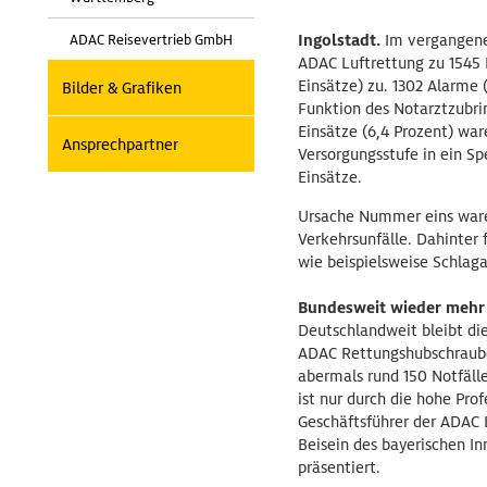
Ingolstadt.
Im vergangenen
ADAC Reisevertrieb GmbH
ADAC Luftrettung zu 1545 
Einsätze) zu. 1302 Alarme 
Bilder & Grafiken
Funktion des Notarztzubri
Einsätze (6,4 Prozent) wa
Ansprechpartner
Versorgungsstufe in ein S
Einsätze.
Ursache Nummer eins waren
Verkehrsunfälle. Dahinter 
wie beispielsweise Schlaga
Bundesweit wieder mehr 
Deutschlandweit bleibt die
ADAC Rettungshubschrauber
abermals rund 150 Notfäll
ist nur durch die hohe Pro
Geschäftsführer der ADAC 
Beisein des bayerischen I
präsentiert.