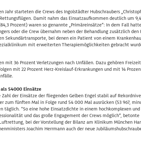
 Jahr starteten die Crews des Ingolstädter Hubschraubers „Christop
Rettungsflügen. Damit nahm das Einsatzaufkommen deutlich um 9,4 
(84,3 Prozent) waren so genannte „Primäreinsätze“: In dem Fall hatte
ngers oder die Crew übernahm neben der Behandlung zusätzlich den K
ren Sekundärtransporte, bei denen ein Patient von einem Krankenhau
pezialklinikum mit erweiterten Therapiemöglichkeiten gebracht wurd
 mit 36 Prozent Verletzungen nach Unfällen. Dazu gehören Freizeit-
folgen mit 22 Prozent Herz-Kreislauf-Erkrankungen und mit 14 Prozen
nfälle.
als 54000 Einsätze
 Zahl der Einsätze der fliegenden Gelben Engel stabil auf Rekordniv
 zum fünften Mal in Folge rund 54 000 Mal ausrücken (53 967, minu
en täglich. "So eine hohe Einsatzdichte in einem hochkomplexen und
fessionalität und das große Engagement der Crews möglich“, betonte 
Luftrettung, bei der Vorstellung der Bilanz am Klinikum München Ha
nnenministers Joachim Herrmann auch der neue Jubiläumshubschraube