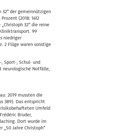
h 32“ der gemeinnützigen
Prozent (2018: 1412
 „Christoph 32“ die reine
liniktransport. 99
s niedriger
e. 2 Flüge waren sonstige
, Sport-, Schul- und
t neurologische Notfälle,
eau: 2019 mussten die
s 389). Das entspricht
 risikobehafteten Umfeld
Frédéric Bruder,
rlaching. Dort wurde im
r „50 Jahre Christoph“