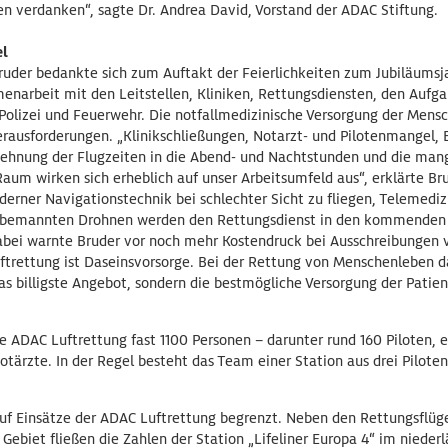
n verdanken“, sagte Dr. Andrea David, Vorstand der ADAC Stiftung.
el
ruder bedankte sich zum Auftakt der Feierlichkeiten zum Jubiläumsja
enarbeit mit den Leitstellen, Kliniken, Rettungsdiensten, den Aufg
lizei und Feuerwehr. Die notfallmedizinische Versorgung der Mensch
rausforderungen. „Klinikschließungen, Notarzt- und Pilotenmangel,
usdehnung der Flugzeiten in die Abend- und Nachtstunden und die ma
aum wirken sich erheblich auf unser Arbeitsumfeld aus“, erklärte Bru
erner Navigationstechnik bei schlechter Sicht zu fliegen, Telemediz
 bemannten Drohnen werden den Rettungsdienst in den kommenden 
abei warnte Bruder vor noch mehr Kostendruck bei Ausschreibungen 
uftrettung ist Daseinsvorsorge. Bei der Rettung von Menschenleben d
as billigste Angebot, sondern die bestmögliche Versorgung der Patie
e ADAC Luftrettung fast 1100 Personen – darunter rund 160 Piloten, 
ärzte. In der Regel besteht das Team einer Station aus drei Piloten,
 auf Einsätze der ADAC Luftrettung begrenzt. Neben den Rettungsflüg
Gebiet fließen die Zahlen der Station „Lifeliner Europa 4“ im nieder