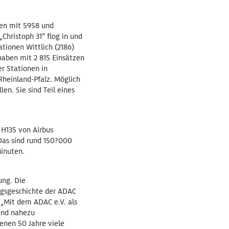
len mit 5958 und
Christoph 31“ flog in und
tionen Wittlich (2186)
haben mit 2 815 Einsätzen
r Stationen in
Rheinland-Pfalz. Möglich
en. Sie sind Teil eines
 H135 von Airbus
 Das sind rund 150?000
Minuten.
ung. Die
olgsgeschichte der ADAC
 „Mit dem ADAC e.V. als
 und nahezu
enen 50 Jahre viele