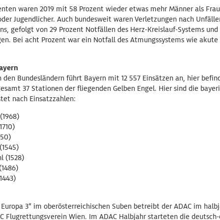
enten waren 2019 mit 58 Prozent wieder etwas mehr Männer als Frau
oder Jugendlicher. Auch bundesweit waren Verletzungen nach Unfälle
s, gefolgt von 29 Prozent Notfällen des Herz-Kreislauf-Systems und 
gen. Bei acht Prozent war ein Notfall des Atmungssystems wie akut
Bayern
in den Bundesländern führt Bayern mit 12 557 Einsätzen an, hier befin
esamt 37 Stationen der fliegenden Gelben Engel. Hier sind die bayer
stet nach Einsatzzahlen:
 (1968)
1710)
550)
 (1545)
l (1528)
(1486)
1443)
s Europa 3“ im oberösterreichischen Suben betreibt der ADAC im halb
lugrettungsverein Wien. Im ADAC Halbjahr starteten die deutsch-ö