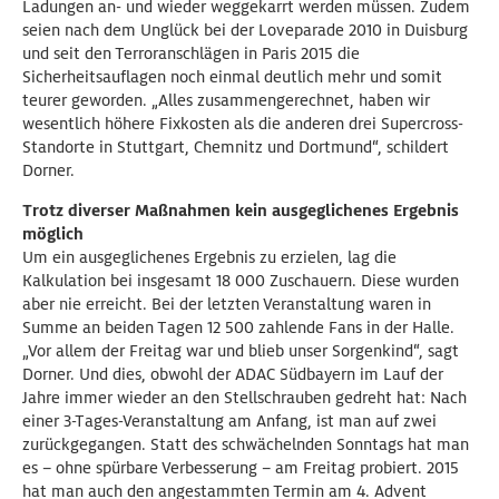
Ladungen an- und wieder weggekarrt werden müssen. Zudem
seien nach dem Unglück bei der Loveparade 2010 in Duisburg
und seit den Terroranschlägen in Paris 2015 die
Sicherheitsauflagen noch einmal deutlich mehr und somit
teurer geworden. „Alles zusammengerechnet, haben wir
wesentlich höhere Fixkosten als die anderen drei Supercross-
Standorte in Stuttgart, Chemnitz und Dortmund“, schildert
Dorner.
Trotz diverser Maßnahmen kein ausgeglichenes Ergebnis
möglich
Um ein ausgeglichenes Ergebnis zu erzielen, lag die
Kalkulation bei insgesamt 18 000 Zuschauern. Diese wurden
aber nie erreicht. Bei der letzten Veranstaltung waren in
Summe an beiden Tagen 12 500 zahlende Fans in der Halle.
„Vor allem der Freitag war und blieb unser Sorgenkind“, sagt
Dorner. Und dies, obwohl der ADAC Südbayern im Lauf der
Jahre immer wieder an den Stellschrauben gedreht hat: Nach
einer 3-Tages-Veranstaltung am Anfang, ist man auf zwei
zurückgegangen. Statt des schwächelnden Sonntags hat man
es – ohne spürbare Verbesserung – am Freitag probiert. 2015
hat man auch den angestammten Termin am 4. Advent