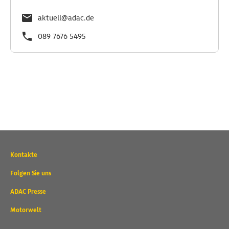
aktuell@adac.de
089 7676 5495
Wichtige
Kontakte
Kontaktadressen
und
Folgen Sie uns
weitere
ADAC Presse
Links
Motorwelt