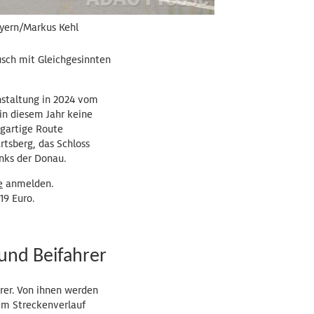
ayern/Markus Kehl
usch mit Gleichgesinnten
nstaltung in 2024 vom
in diesem Jahr keine
igartige Route
tsberg, das Schloss
inks der Donau.
e
anmelden.
19 Euro.
und Beifahrer
rer. Von ihnen werden
dem Streckenverlauf