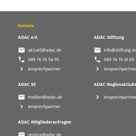
Wichtige
Kontakte
Kontaktadressen
und
ADAC e.V.
ADAC Stiftung
weitere
Links
aktuell@adac.de
info@stiftung.a
089 76 76 54 95
089 76 76 41 00
Ansprechpartner
Ansprechpartne
ADAC SE
ADAC Regionalclub
medien@adac.de
Ansprechpartne
Ansprechpartner
ADAC Mitgliederanfragen
service@adac.de