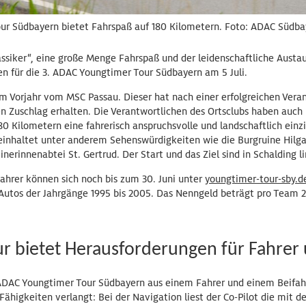
ur Südbayern bietet Fahrspaß auf 180 Kilometern. Foto: ADAC Südb
assiker“, eine große Menge Fahrspaß und der leidenschaftliche Austa
en für die 3. ADAC Youngtimer Tour Südbayern am 5 Juli.
im Vorjahr vom MSC Passau. Dieser hat nach einer erfolgreichen Vera
 Zuschlag erhalten. Die Verantwortlichen des Ortsclubs haben auch 
0 Kilometern eine fahrerisch anspruchsvolle und landschaftlich einz
inhaltet unter anderem Sehenswürdigkeiten wie die Burgruine Hilgar
nerinnenabtei St. Gertrud. Der Start und das Ziel sind in Schalding l
ahrer können sich noch bis zum 30. Juni unter
youngtimer-tour-sby.d
Autos der Jahrgänge 1995 bis 2005. Das Nenngeld beträgt pro Team 2
r bietet Herausforderungen für Fahrer 
ADAC Youngtimer Tour Südbayern aus einem Fahrer und einem Beifah
Fähigkeiten verlangt: Bei der Navigation liest der Co-Pilot die mit 