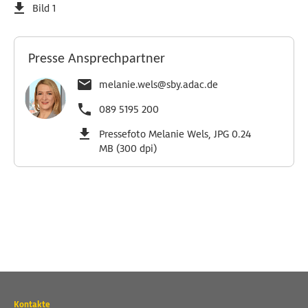
Bild 1
Presse Ansprechpartner
melanie.wels@sby.adac.de
089 5195 200
Pressefoto Melanie Wels, JPG 0.24
MB (300 dpi)
Wichtige
Kontakte