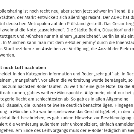
llersharing ist noch recht neu, aber schon jetzt schwer im Trend. Bisl
Städten, der Markt entwickelt sich allerdings rasant. Der ADAC hat 
fünf deutschen Metropolen auf den Prüfstand gestellt. Das Gesamterg
d zweimal die Note „ausreichend“. Die Städte Berlin, Düsseldorf und
uttgart und München nur mit einem „ausreichend“. Berlin ist als ein
ei. In München kann man mit dem e-Roller ‚emmy‘ durch die Innenstad
hs Stadtbezirken zum Ausleihen zur Verfügung, die Anzahl der Elektroro
 werden.
st noch Luft nach oben
eidet in den Kategorien Information und Roller „sehr gut“ ab, in Re
einem „mangelhaft“. Vor allem die Verbreitung wurde bemängelt, so 
 bis zum nächsten Roller laufen. Zu weit für eine gute Note. Da die
itnah kamen, gab es weitere Minuspunkte. Allgemein, nicht nur bei 
tegorie Recht am schlechtesten ab. So gab es in allen Allgemeine
) Klauseln, die Kunden teilweise deutlich benachteiligen. Hingegen
lung in München. So war beispielsweise das Geschäftsgebiet, in dem 
detailliert beschrieben, es gab zudem Hinweise zur Beschleunigung 
niert die Vermietung außerdem sehr unkompliziert, einfach anmelden
osgehen. Am Ende des Leihvorgangs muss der e-Roller lediglich im Ge