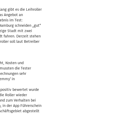
ang gibt es die Leihroller
das Angebot an
ebnis im Test:
 Hamburg schneiden „gut“
zige Stadt mit zwei
t fahren. Derzeit stehen
ller soll laut Betreiber
cht, Kosten und
mussten die Tester
 Rechnungen sehr
‚emmy‘ in
 positiv bewertet wurde
die Roller wieder
und zum Verhalten bei
, in der App Führerschein
schäftsgebiet abgestellt