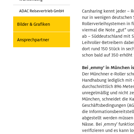
Carsharing kennt jeder – Ro
ADAC Reisevertrieb GmbH
nur in wenigen deutschen 
Rollerverleihsystemen in 
Bilder & Grafiken
viermal die Note „gut“ un
ab – Süddeutschland mit St
Ansprechpartner
Leihroller-Betreibern dab
dort rund 150 Stück in sec
schon bald auf 350 erhöht
Bei ‚emmy‘ in München i
Der Münchner e-Roller schn
Handhabung lediglich mit 
durchschnittlich 896 Meter
unregelmäßig und nicht ze
München, schneidet die Ka
Geschäftsbedingungen (AGB
die Informationsbereitstel
abgestellt werden müssen 
Nässe. Bei ‚emmy‘ funktio
verifizieren und es kann l