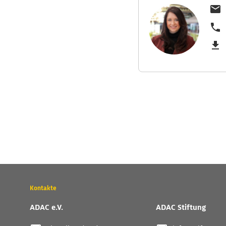
Wichtige
Kontakte
Kontaktadressen
und
ADAC e.V.
ADAC Stiftung
weitere
Links