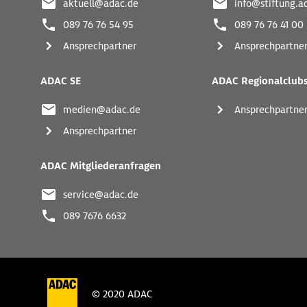
aktuell@adac.de
info@stiftung.a
089 76 76 54 95
089 76 76 41 00
Ansprechpartner
Ansprechpartne
ADAC SE
ADAC Regionalclub
medien@adac.de
Ansprechpartne
Ansprechpartner
ADAC Mitgliederanfragen
service@adac.de
089 7676 6632
© 2020 ADAC