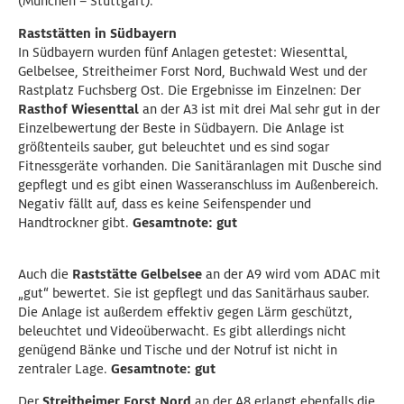
(München – Stuttgart).
Raststätten in Südbayern
In Südbayern wurden fünf Anlagen getestet: Wiesenttal,
Gelbelsee, Streitheimer Forst Nord, Buchwald West und der
Rastplatz Fuchsberg Ost. Die Ergebnisse im Einzelnen: Der
Rasthof Wiesenttal
an der A3 ist mit drei Mal sehr gut in der
Einzelbewertung der Beste in Südbayern. Die Anlage ist
größtenteils sauber, gut beleuchtet und es sind sogar
Fitnessgeräte vorhanden. Die Sanitäranlagen mit Dusche sind
gepflegt und es gibt einen Wasseranschluss im Außenbereich.
Negativ fällt auf, dass es keine Seifenspender und
Handtrockner gibt.
Gesamtnote: gut
Auch die
Raststätte Gelbelsee
an der A9 wird vom ADAC mit
„gut“ bewertet. Sie ist gepflegt und das Sanitärhaus sauber.
Die Anlage ist außerdem effektiv gegen Lärm geschützt,
beleuchtet und Videoüberwacht. Es gibt allerdings nicht
genügend Bänke und Tische und der Notruf ist nicht in
zentraler Lage.
Gesamtnote: gut
Der
Streitheimer Forst Nord
an der A8 erlangt ebenfalls die