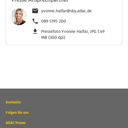
Presse Ansprechpartner
yvonne.halfar@sby.adac.de
089 5195 200
Pressefoto Yvonne Halfar, JPG 1.69
MB (300 dpi)
Wichtige
Kontakte
Kontaktadressen
und
Folgen Sie uns
weitere
ADAC Presse
Links