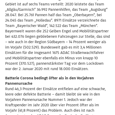
Gebiet ist auf sechs Teams verteilt: 2020 leistete das Team
„Allgäu/Garmisch“ 36.992 Pannenhilfen, das Team „Augsburg“
28.047. Bei 25.761 Pannen half das Team „Oberbayern“, bei
24.045 das Team „Holledau“. 8971 Einsätze verzeichnete das
Team „Bayerischer Wald“, 142.522 das Team „München“.
Bayernweit waren die 252 Gelben Engel und Mobilitätspartner
bei 432.076 liegen gebliebenen Fahrzeugen zur Stelle, das sind
– wie auch in der Region Südbayern – 14 Prozent weniger als
im Vorjahr (502.529). Bundesweit gab es mit 3,4 Millionen
Einsätzen für die insgesamt 1675 ADAC Straßenwachtfahrer
und Mobilitätspartner ebenfalls ein Minus von knapp 10
Prozent (370.527), pannenstärkster Tag vor dem Lockdown
war der 2. Januar 2020 mit rund 18.000 Einsätzen.
Batterie Corona bedingt öfter als in den Vorjahren
Pannenursache
Rund 46,3 Prozent der Einsätze entfielen auf eine schwache,
leere oder defekte Batterie – damit bleibt sie wie in den
Vorjahren Pannenursache Nummer 1. Jedoch war der
Kraftspender im Jahr 2020 über vier Prozent öfter als im
Vorjahr (41,8 Prozent) das Problem. Auch dies ist nach