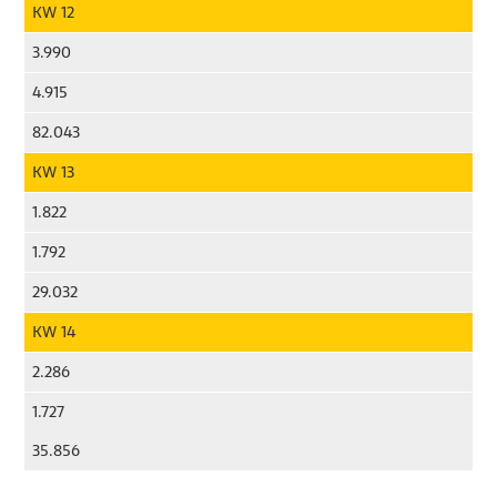
KW 12
3.990
4.915
82.043
KW 13
1.822
1.792
29.032
KW 14
2.286
1.727
35.856