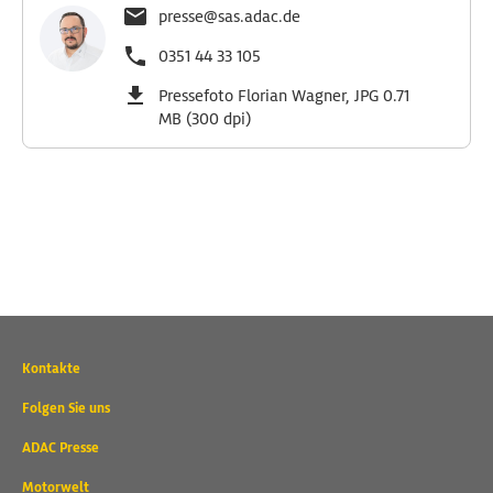
presse@sas.adac.de
0351 44 33 105
Pressefoto Florian Wagner, JPG 0.71
MB (300 dpi)
Wichtige
Kontakte
Kontaktadressen
und
Folgen Sie uns
weitere
ADAC Presse
Links
Motorwelt