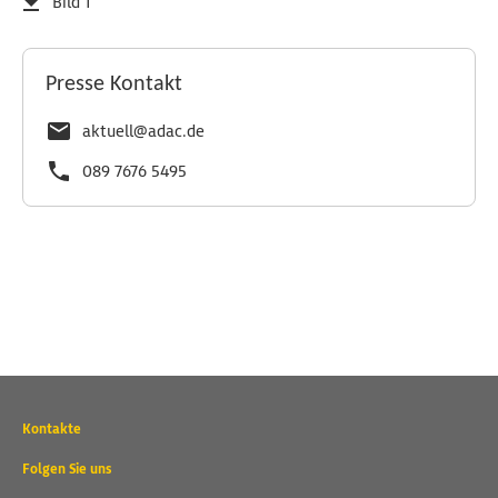
Bild 1
Presse Kontakt
aktuell@adac.de
089 7676 5495
Wichtige
Kontakte
Kontaktadressen
und
Folgen Sie uns
weitere