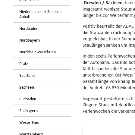
Dresden / Sachsen.
In de
insgesamt weniger Staus a
Niedersachsen/ Sachsen-
länger bis zur Weiterfahrt
Anhalt
Positiv beurteilt der ADAC
Nordbaden
die Stauzahlen rückläufig
vergleichbar, in der Summ
Nordbayern
Staulängen sanken um ins
Nordrhein-Westfalen
In den sechs Ferienwochen
der Autobahn. Das Bild bot
Pfalz
fällt besonders die Summe 
unterbrochenen Ost-West-Ta
Saarland
Gesamtlänge von knapp 180
Sachsen
der Verkehr 63.830 Minute
Insgesamt gestaltete sich 
Südbaden
längere Staus mit deutlich
Südbayern
Ferienwochen die Verkehrs
Weser-Ems
Württemberg