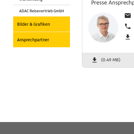
Presse Ansprech
ADAC Reisevertrieb GmbH
Bilder & Grafiken
Ansprechpartner
(0.49 MB)
Wichtige