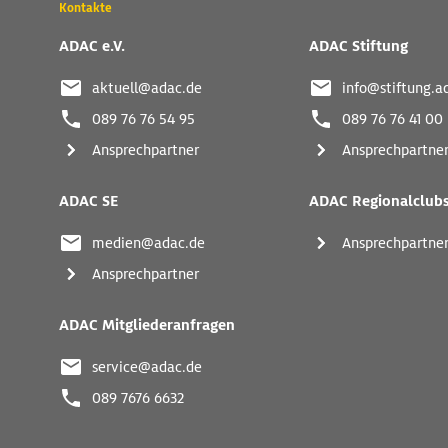
Kontakte
Kontaktadressen
und
ADAC e.V.
ADAC Stiftung
weitere
Links
aktuell@adac.de
info@stiftung.a
089 76 76 54 95
089 76 76 41 00
Ansprechpartner
Ansprechpartne
ADAC SE
ADAC Regionalclub
medien@adac.de
Ansprechpartne
Ansprechpartner
ADAC Mitgliederanfragen
service@adac.de
089 7676 6632