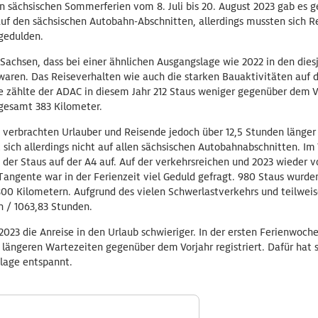
n sächsischen Sommerferien vom 8. Juli bis 20. August 2023 gab es 
uf den sächsischen Autobahn-Abschnitten, allerdings mussten sich R
 gedulden.
 Sachsen, dass bei einer ähnlichen Ausgangslage wie 2022 in den die
 waren. Das Reiseverhalten wie auch die starken Bauaktivitäten au
e zählte der ADAC in diesem Jahr 212 Staus weniger gegenüber dem Vo
gesamt 383 Kilometer.
 verbrachten Urlauber und Reisende jedoch über 12,5 Stunden länge
 sich allerdings nicht auf allen sächsischen Autobahnabschnitten. Im
der Staus auf der A4 auf. Auf der verkehrsreichen und 2023 wieder v
ngente war in der Ferienzeit viel Geduld gefragt. 980 Staus wurden 
0 Kilometern. Aufgrund des vielen Schwerlastverkehrs und teilwei
n / 1063,83 Stunden.
2023 die Anreise in den Urlaub schwieriger. In der ersten Ferienwoc
 längeren Wartezeiten gegenüber dem Vorjahr registriert. Dafür hat s
lage entspannt.