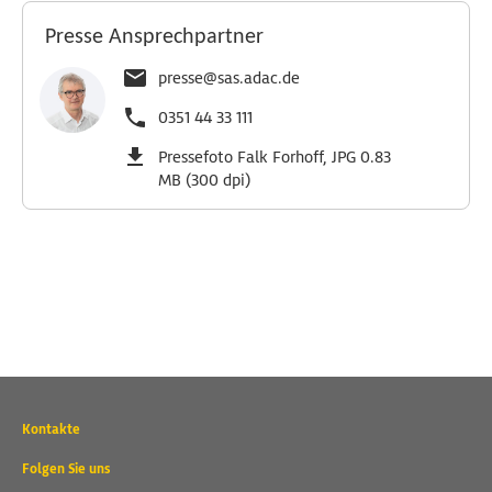
Presse Ansprechpartner
presse@sas.adac.de
0351 44 33 111
Pressefoto Falk Forhoff, JPG 0.83
MB (300 dpi)
Wichtige
Kontakte
Kontaktadressen
und
Folgen Sie uns
weitere