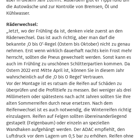
aber in diesem Jahr zutrifft. Außerdem gibt er Tipps rund um
die Autowäsche und zur Kontrolle von Bremsen, Öl und
Kühlwasser.
Räderwechsel:
„Jetzt, wo der Frühling da ist, denken viele zuerst an den
Räderwechsel. Das ist auch richtig, aber man darf die
bekannte ‚O bis O‘-Regel (Ostern bis Oktober) nicht zu genau
nehmen. Erst wenn wirklich dauerhaft nachts kein Frost mehr
herrscht, sollten die Pneus gewechselt werden. Sonst kann es
auch im Frühling zu unschönen Schlitterpartien kommen. Da
Ostern 2022 erst Mitte April ist, können Sie in diesem Jahr
wahrscheinlich auf die ‚O bis O Regel‘ Vertrauen.
Vor der Montage ist es ratsam die Reifen auf Schäden zu
überprüfen und die Profiltiefe zu messen. Bei weniger als drei
Millimetern oder spätestens nach acht Jahren sollten Sie Ihre
alten Sommerreifen durch neue ersetzen. Nach dem
Reifenwechsel ist es auch notwendig, die Winterreifen richtig
einzulagern. Reifen auf Felgen sollten übereinanderliegend
gestapelt (Felgenbaum) oder einzeln an speziellen
Wandhaken aufgehängt werden. Der ADAC empfiehlt, den
Luftdruck vor dem Lagern um 0,5 bar zu erhöhen. Reifen ohne