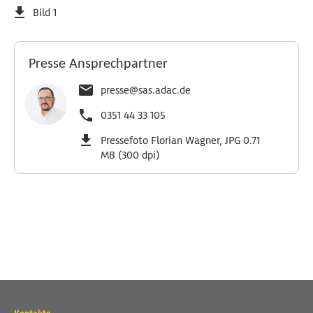
Bild 1
Presse Ansprechpartner
presse@sas.adac.de
0351 44 33 105
Pressefoto Florian Wagner, JPG 0.71
MB (300 dpi)
Wichtige