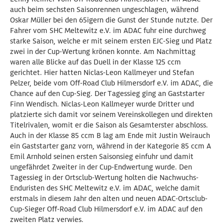
auch beim sechsten Saisonrennen ungeschlagen, während
Oskar Müller bei den 65igern die Gunst der Stunde nutzte. Der
Fahrer vom SHC Meltewitz e.V. im ADAC fuhr eine durchweg
starke Saison, welche er mit seinem ersten EJC-Sieg und Platz
zwei in der Cup-Wertung krönen konnte. Am Nachmittag
waren alle Blicke auf das Duell in der Klasse 125 ccm
gerichtet. Hier hatten Niclas-Leon Kallmeyer und Stefan
Pelzer, beide vom Off-Road Club Hilmersdorf e.V. im ADAC, die
Chance auf den Cup-Sieg. Der Tagessieg ging an Gaststarter
Finn Wendisch. Niclas-Leon Kallmeyer wurde Dritter und
platzierte sich damit vor seinem Vereinskollegen und direkten
Titelrivalen, womit er die Saison als Gesamterster abschloss.
Auch in der Klasse 85 ccm B lag am Ende mit Justin Weirauch
ein Gaststarter ganz vorn, während in der Kategorie 85 ccm A
Emil Arnhold seinen ersten Saisonsieg einfuhr und damit
ungefährdet Zweiter in der Cup-Endwertung wurde. Den
Tagessieg in der Ortsclub-Wertung holten die Nachwuchs-
Enduristen des SHC Meltewitz e.V. im ADAC, welche damit
erstmals in diesem Jahr den alten und neuen ADAC-Ortsclub-
Cup-Sieger Off-Road Club Hilmersdorf e.V. im ADAC auf den
zweiten Platz verwies.