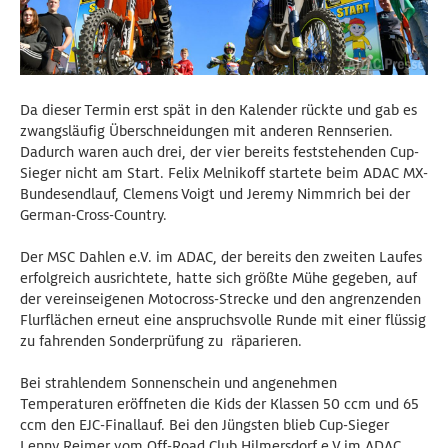
Da dieser Termin erst spät in den Kalender rückte und gab es
zwangsläufig Überschneidungen mit anderen Rennserien.
Dadurch waren auch drei, der vier bereits feststehenden Cup-
Sieger nicht am Start. Felix Melnikoff startete beim ADAC MX-
Bundesendlauf, Clemens Voigt und Jeremy Nimmrich bei der
German-Cross-Country.
Der MSC Dahlen e.V. im ADAC, der bereits den zweiten Laufes
erfolgreich ausrichtete, hatte sich größte Mühe gegeben, auf
der vereinseigenen Motocross-Strecke und den angrenzenden
Flurflächen erneut eine anspruchsvolle Runde mit einer flüssig
zu fahrenden Sonderprüfung zu räparieren.
Bei strahlendem Sonnenschein und angenehmen
Temperaturen eröffneten die Kids der Klassen 50 ccm und 65
ccm den EJC-Finallauf. Bei den Jüngsten blieb Cup-Sieger
Lenny Reimer vom Off-Road Club Hilmersdorf e.V im ADAC