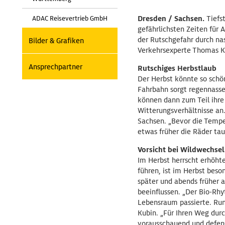
Dresden / Sachsen.
Tiefs
ADAC Reisevertrieb GmbH
gefährlichsten Zeiten für
der Rutschgefahr durch na
Bilder & Grafiken
Verkehrsexperte Thomas Ku
Ansprechpartner
Rutschiges Herbstlaub
Der Herbst könnte so schön
Fahrbahn sorgt regennasse
können dann zum Teil ihre 
Witterungsverhältnisse an
Sachsen. „Bevor die Temper
etwas früher die Räder ta
Vorsicht bei Wildwechsel
Im Herbst herrscht erhöht
führen, ist im Herbst bes
später und abends früher a
beeinflussen. „Der Bio-Rhy
Lebensraum passierte. Run
Kubin. „Für Ihren Weg durc
vorausschauend und defensi