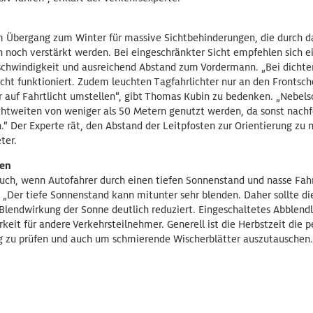
 Übergang zum Winter für massive Sichtbehinderungen, die durch d
n noch verstärkt werden. Bei eingeschränkter Sicht empfehlen sich 
chwindigkeit und ausreichend Abstand zum Vordermann. „Bei dichte
cht funktioniert. Zudem leuchten Tagfahrlichter nur an den Frontsch
 auf Fahrtlicht umstellen“, gibt Thomas Kubin zu bedenken. „Nebels
ichtweiten von weniger als 50 Metern genutzt werden, da sonst nach
“ Der Experte rät, den Abstand der Leitpfosten zur Orientierung zu 
ter.
den
auch, wenn Autofahrer durch einen tiefen Sonnenstand und nasse Fa
 „Der tiefe Sonnenstand kann mitunter sehr blenden. Daher sollte di
Blendwirkung der Sonne deutlich reduziert. Eingeschaltetes Abblendl
rkeit für andere Verkehrsteilnehmer. Generell ist die Herbstzeit die
 zu prüfen und auch um schmierende Wischerblätter auszutauschen. F