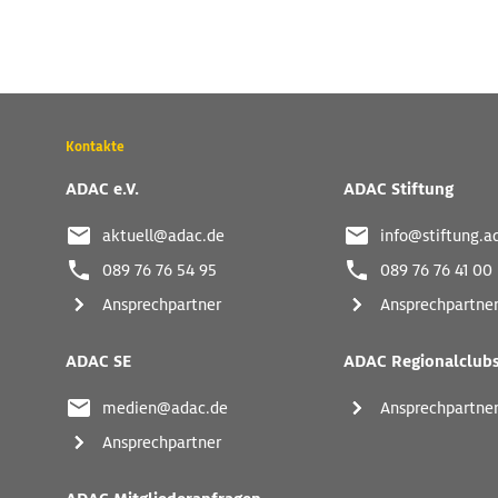
Wichtige
Kontakte
Kontaktadressen
und
ADAC e.V.
ADAC Stiftung
weitere
Links
aktuell@adac.de
info@stiftung.a
089 76 76 54 95
089 76 76 41 00
Ansprechpartner
Ansprechpartne
ADAC SE
ADAC Regionalclub
medien@adac.de
Ansprechpartne
Ansprechpartner