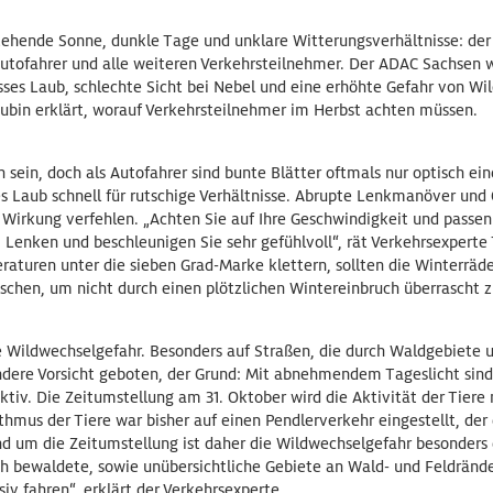
tehende Sonne, dunkle Tage und unklare Witterungsverhältnisse: der 
 Autofahrer und alle weiteren Verkehrsteilnehmer. Der ADAC Sachsen 
sses Laub, schlechte Sicht bei Nebel und eine erhöhte Gefahr von Wi
bin erklärt, worauf Verkehrsteilnehmer im Herbst achten müssen.
 sein, doch als Autofahrer sind bunte Blätter oftmals nur optisch ei
s Laub schnell für rutschige Verhältnisse. Abrupte Lenkmanöver un
Wirkung verfehlen. „Achten Sie auf Ihre Geschwindigkeit und passen 
. Lenken und beschleunigen Sie sehr gefühlvoll“, rät Verkehrsexper
aturen unter die sieben Grad-Marke klettern, sollten die Winterräde
uschen, um nicht durch einen plötzlichen Wintereinbruch überrascht 
e Wildwechselgefahr. Besonders auf Straßen, die durch Waldgebiete u
ondere Vorsicht geboten, der Grund: Mit abnehmendem Tageslicht sin
ktiv. Die Zeitumstellung am 31. Oktober wird die Aktivität der Tiere
thmus der Tiere war bisher auf einen Pendlerverkehr eingestellt, der
d um die Zeitumstellung ist daher die Wildwechselgefahr besonders
h bewaldete, sowie unübersichtliche Gebiete an Wald- und Feldrände
v fahren“, erklärt der Verkehrsexperte.