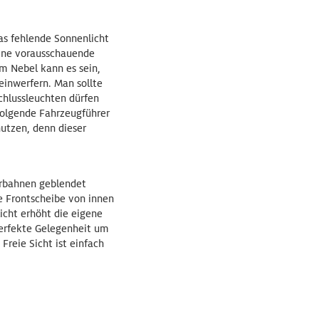
as fehlende Sonnenlicht
eine vorausschauende
m Nebel kann es sein,
einwerfern. Man sollte
chlussleuchten dürfen
folgende Fahrzeugführer
nutzen, denn dieser
hrbahnen geblendet
e Frontscheibe von innen
icht erhöht die eigene
 perfekte Gelegenheit um
reie Sicht ist einfach