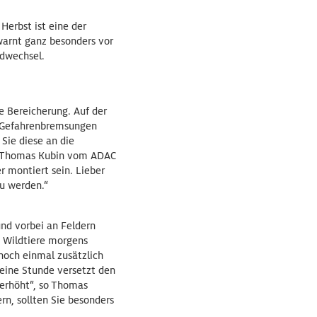
Herbst ist eine der
warnt ganz besonders vor
ldwechsel.
ne Bereicherung. Auf der
d Gefahrenbremsungen
Sie diese an die
te Thomas Kubin vom ADAC
r montiert sein. Lieber
zu werden.“
nd vorbei an Feldern
d Wildtiere morgens
 noch einmal zusätzlich
 eine Stunde versetzt den
 erhöht“, so Thomas
rn, sollten Sie besonders