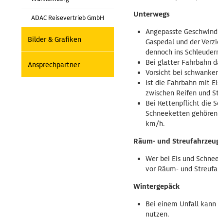
Unterwegs
ADAC Reisevertrieb GmbH
Angepasste Geschwind
Bilder & Grafiken
Gaspedal und der Verz
dennoch ins Schleudern
Bei glatter Fahrbahn d
Ansprechpartner
Vorsicht bei schwanke
Ist die Fahrbahn mit E
zwischen Reifen und Str
Bei Kettenpflicht die
Schneeketten gehören 
km/h.
Räum- und Streufahrzeu
Wer bei Eis und Schnee
vor Räum- und Streufah
Wintergepäck
Bei einem Unfall kann
nutzen.