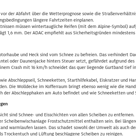
h vor der Abfahrt über die Wetterprognose sowie die Straßenverhältn
ungsbedingungen längere Fahrtzeiten einplanen.
ltnissen müssen wintertaugliche Reifen (mit dem Alpine-Symbol) auf
trägt 1,6 mm. Der ADAC empfiehlt aus Sicherheitsgründen mindesten
otorhaube und Heck sind vom Schnee zu befreien. Das verhindert D
tel oder Daunenjacke hinters Steuer setzt, gefährdet aufgrund des 
einem Crash mit 16 km/h schneidet das quer liegende Gurtband tief in
wie Abschleppseil, Schneeketten, Starthilfekabel, Eiskratzer und Han
den. Die Wolldecke im Kofferraum bringt ebenso wenig wie die Hands
ich der Abschlepphaken am Auto befindet und wie Schneeketten und S
rgen
cht sind Schnee- und Eisschichten von allen Scheiben zu entfernen. N
er Scheibenwischanlage Frostschutzmittel enthalten sein. Bei länge
and warmlaufen lassen. Das schadet sowohl der Umwelt als auch dem
ls Trockentuch und Lüftung beschlagene Scheiben zu reinigen.