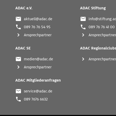
Kontaktadressen
und
ADAC e.V.
ADAC Stiftung
weitere
Links
aktuell@adac.de
info@stiftung.a
089 76 76 54 95
089 76 76 41 00
Ansprechpartner
Ansprechpartne
ADAC SE
ADAC Regionalclub
medien@adac.de
Ansprechpartne
Ansprechpartner
ADAC Mitgliederanfragen
service@adac.de
089 7676 6632