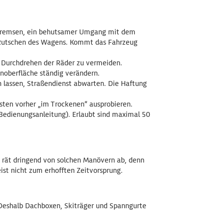
 Bremsen, ein behutsamer Umgang mit dem
d Rutschen des Wagens. Kommt das Fahrzeug
s Durchdrehen der Räder zu vermeiden.
noberfläche ständig verändern.
hen lassen, Straßendienst abwarten. Die Haftung
sten vorher „im Trockenen“ ausprobieren.
Bedienungsanleitung). Erlaubt sind maximal 50
C rät dringend von solchen Manövern ab, denn
ist nicht zum erhofften Zeitvorsprung.
Deshalb Dachboxen, Skiträger und Spanngurte