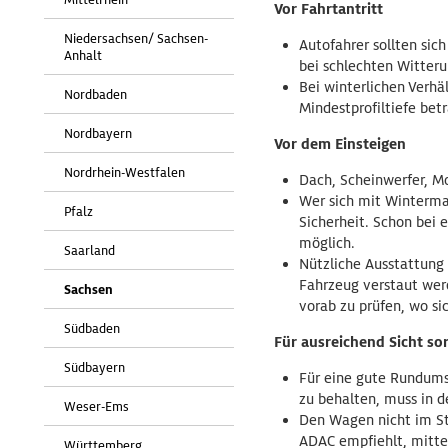
Vor Fahrtantritt
Niedersachsen/ Sachsen-
Autofahrer sollten sic
Anhalt
bei schlechten Witter
Bei winterlichen Verhä
Nordbaden
Mindestprofiltiefe be
Nordbayern
Vor dem Einsteigen
Nordrhein-Westfalen
Dach, Scheinwerfer, M
Wer sich mit Winterman
Pfalz
Sicherheit. Schon bei 
möglich.
Saarland
Nützliche Ausstattung 
Fahrzeug verstaut wer
Sachsen
vorab zu prüfen, wo s
Südbaden
Für ausreichend Sicht so
Südbayern
Für eine gute Rundumsi
zu behalten, muss in d
Weser-Ems
Den Wagen nicht im St
ADAC empfiehlt, mitte
Württemberg