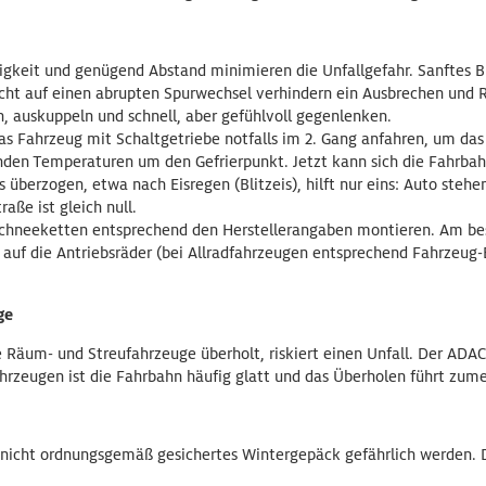
igkeit und genügend Abstand minimieren die Unfallgefahr. Sanftes
icht auf einen abrupten Spurwechsel verhindern ein Ausbrechen un
, auskuppeln und schnell, aber gefühlvoll gegenlenken.
as Fahrzeug mit Schaltgetriebe notfalls im 2. Gang anfahren, um da
nden Temperaturen um den Gefrierpunkt. Jetzt kann sich die Fahrbah
is überzogen, etwa nach Eisregen (Blitzeis), hilft nur eins: Auto ste
aße ist gleich null.
 Schneeketten entsprechend den Herstellerangaben montieren. Am be
auf die Antriebsräder (bei Allradfahrzeugen entsprechend Fahrzeug-
ge
 Räum- und Streufahrzeuge überholt, riskiert einen Unfall. Der ADA
rzeugen ist die Fahrbahn häufig glatt und das Überholen führt zume
 nicht ordnungsgemäß gesichertes Wintergepäck gefährlich werden. 