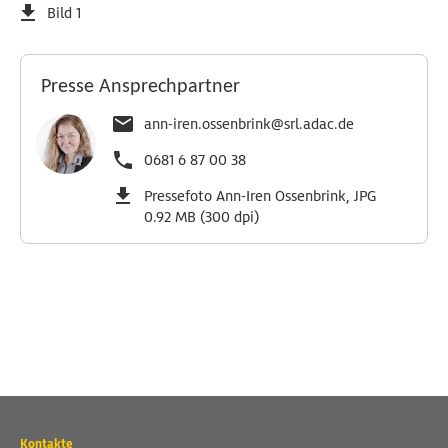
Bild 1
Presse Ansprechpartner
ann-iren.ossenbrink@srl.adac.de
0681 6 87 00 38
Pressefoto Ann-Iren Ossenbrink, JPG
0.92 MB (300 dpi)
Wichtige
Kontakte