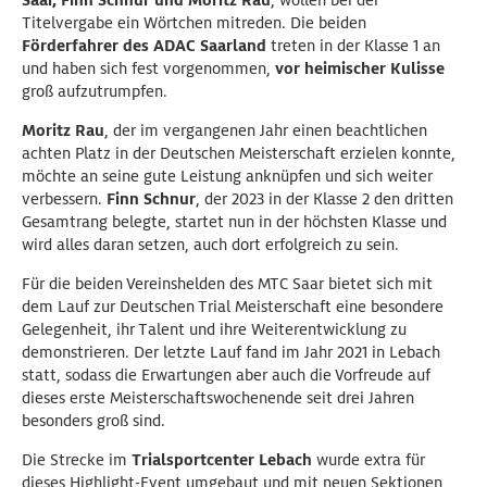
Saar, Finn Schnur und Moritz Rau
, wollen bei der
Titelvergabe ein Wörtchen mitreden. Die beiden
Förderfahrer des ADAC Saarland
treten in der Klasse 1 an
und haben sich fest vorgenommen,
vor heimischer Kulisse
groß aufzutrumpfen.
Moritz Rau
, der im vergangenen Jahr einen beachtlichen
achten Platz in der Deutschen Meisterschaft erzielen konnte,
möchte an seine gute Leistung anknüpfen und sich weiter
verbessern.
Finn Schnur
, der 2023 in der Klasse 2 den dritten
Gesamtrang belegte, startet nun in der höchsten Klasse und
wird alles daran setzen, auch dort erfolgreich zu sein.
Für die beiden Vereinshelden des MTC Saar bietet sich mit
dem Lauf zur Deutschen Trial Meisterschaft eine besondere
Gelegenheit, ihr Talent und ihre Weiterentwicklung zu
demonstrieren. Der letzte Lauf fand im Jahr 2021 in Lebach
statt, sodass die Erwartungen aber auch die Vorfreude auf
dieses erste Meisterschaftswochenende seit drei Jahren
besonders groß sind.
Die Strecke im
Trialsportcenter Lebach
wurde extra für
dieses Highlight-Event umgebaut und mit neuen Sektionen