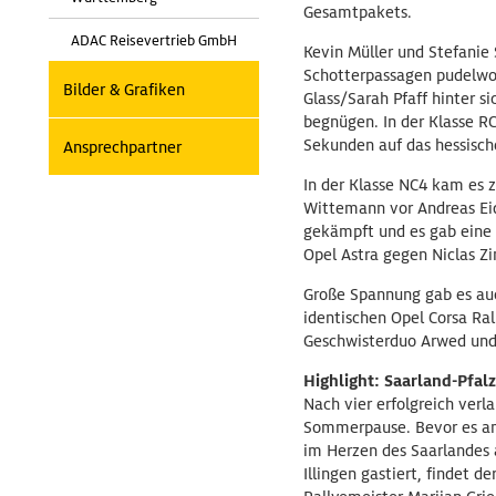
Gesamtpakets.
ADAC Reisevertrieb GmbH
Kevin Müller und Stefanie 
Schotterpassagen pudelwo
Bilder & Grafiken
Glass/Sarah Pfaff hinter s
begnügen. In der Klasse R
Sekunden auf das hessisch
Ansprechpartner
In der Klasse NC4 kam es 
Wittemann vor Andreas Eid
gekämpft und es gab eine 
Opel Astra gegen Niclas Z
Große Spannung gab es auc
identischen Opel Corsa Ra
Geschwisterduo Arwed und 
Highlight: Saarland-Pfalz
Nach vier erfolgreich verl
Sommerpause. Bevor es am 
im Herzen des Saarlandes 
Illingen gastiert, findet d