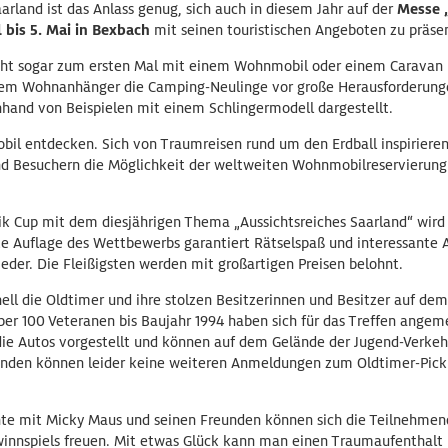
rland ist das Anlass genug, sich auch in diesem Jahr auf der
Messe 
 bis 5. Mai in Bexbach
mit seinen touristischen Angeboten zu präsen
eicht sogar zum ersten Mal mit einem Wohnmobil oder einem Caravan 
nem Wohnanhänger die Camping-Neulinge vor große Herausforderunge
and von Beispielen mit einem Schlingermodell dargestellt.
l entdecken. Sich von Traumreisen rund um den Erdball inspiriere
nd Besuchern die Möglichkeit der weltweiten Wohnmobilreservierung
ik Cup mit dem diesjährigen Thema „Aussichtsreiches Saarland“ wird
te Auflage des Wettbewerbs garantiert Rätselspaß und interessante A
eder. Die Fleißigsten werden mit großartigen Preisen belohnt.
nell die Oldtimer und ihre stolzen Besitzerinnen und Besitzer auf d
ber 100 Veteranen bis Baujahr 1994 haben sich für das Treffen angem
ie Autos vorgestellt und können auf dem Gelände der Jugend-Verkeh
ünden können leider keine weiteren Anmeldungen zum Oldtimer-Pi
te mit Micky Maus und seinen Freunden können sich die Teilnehmend
innspiels freuen. Mit etwas Glück kann man einen Traumaufenthalt 