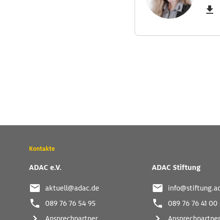
Wichtige
Kontakte
Kontaktadressen
und
ADAC e.V.
ADAC Stiftung
weitere
Links
aktuell@adac.de
info@stiftung.a
089 76 76 54 95
089 76 76 41 00
Ansprechpartner
Ansprechpartne