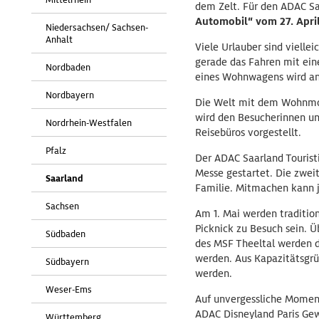
dem Zelt. Für den ADAC Saa
Automobil“ vom 27. April
Niedersachsen/ Sachsen-
Anhalt
Viele Urlauber sind viell
gerade das Fahren mit ei
Nordbaden
eines Wohnwagens wird anh
Nordbayern
Die Welt mit dem Wohnmobi
wird den Besucherinnen u
Nordrhein-Westfalen
Reisebüros vorgestellt.
Pfalz
Der ADAC Saarland Tourist
Messe gestartet. Die zwei
Saarland
Familie. Mitmachen kann j
Sachsen
Am 1. Mai werden traditio
Picknick zu Besuch sein. Ü
Südbaden
des MSF Theeltal werden d
werden. Aus Kapazitätsgr
Südbayern
werden.
Weser-Ems
Auf unvergessliche Momen
ADAC Disneyland Paris Gew
Württemberg