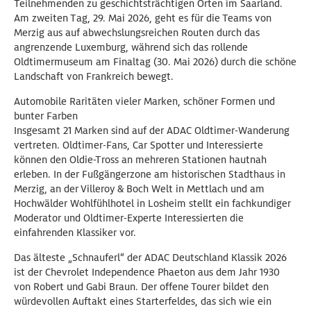
Teilnehmenden zu geschichtsträchtigen Orten im Saarland.
Am zweiten Tag, 29. Mai 2026, geht es für die Teams von
Merzig aus auf abwechslungsreichen Routen durch das
angrenzende Luxemburg, während sich das rollende
Oldtimermuseum am Finaltag (30. Mai 2026) durch die schöne
Landschaft von Frankreich bewegt.
Automobile Raritäten vieler Marken, schöner Formen und
bunter Farben
Insgesamt 21 Marken sind auf der ADAC Oldtimer-Wanderung
vertreten. Oldtimer-Fans, Car Spotter und Interessierte
können den Oldie-Tross an mehreren Stationen hautnah
erleben. In der Fußgängerzone am historischen Stadthaus in
Merzig, an der Villeroy & Boch Welt in Mettlach und am
Hochwälder Wohlfühlhotel in Losheim stellt ein fachkundiger
Moderator und Oldtimer-Experte Interessierten die
einfahrenden Klassiker vor.
Das älteste „Schnauferl“ der ADAC Deutschland Klassik 2026
ist der Chevrolet Independence Phaeton aus dem Jahr 1930
von Robert und Gabi Braun. Der offene Tourer bildet den
würdevollen Auftakt eines Starterfeldes, das sich wie ein