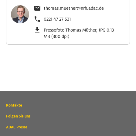
thomas.muether@nrh.adac.de
0221 47 27 531
Pressefoto Thomas Müther, JPG 0.13
MB (300 dpi)
Wichtige
Kontakte
Kontaktadressen
und
Folgen Sie uns
weitere
ADAC Presse
Links