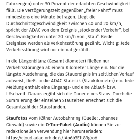
Fahrzeugen) unter 30 Prozent der erlaubten Geschwindigkeit
fällt. Die Verzögerungszeit gegenüber „freier Fahrt“ muss
mindestens eine Minute betragen. Liegt die
Durchschnittsgeschwindigkeit zwischen 40 und 20 km/h,
spricht der ADAC von dem Ereignis „stockender Verkehr“, bei
Geschwindigkeiten unter 20 km/h von „Stau“. Beide
Ereignisse werden als Verkehrsstörung gezählt. Wichtig: Jede
Verkehrsstörung wird nur einmal gezählt.
In die Längenbilanz (Gesamtkilometer) fließen nur
Verkehrsstörungen ab einem Kilometer Länge ein. Nur die
längste Ausdehnung, die das Stauereignis im zeitlichen Verlauf
aufweist, fließt in die ADAC Statistik (Staukilometer) ein. Jede
Meldung enthält eine Eingangs- und eine Ablauf- bzw.
Löschzeit. Daraus ergibt sich die Dauer eines Staus. Durch die
Summierung der einzelnen Stauzeiten errechnet sich die
Gesamtzahl der Staustunden.
Staufotos
vom Kölner Autobahnring (Quelle: Johannes
Giewald) sowie ein
O-Ton-Paket (Audio)
können Sie zur
redaktionellen Verwendung hier herunterladen:
https://cloud.adac-nrh.de/s/JAo6b3EJt89gro6