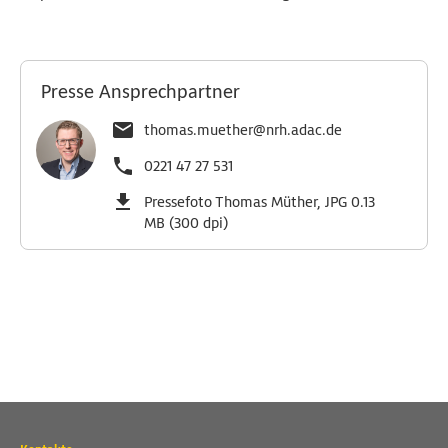
Presse Ansprechpartner
thomas.muether@nrh.adac.de
0221 47 27 531
Pressefoto Thomas Müther, JPG 0.13
MB (300 dpi)
Wichtige