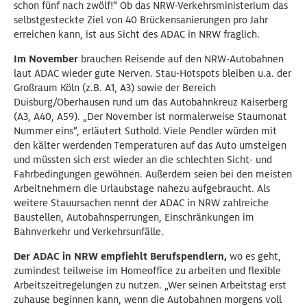
schon fünf nach zwölf!“ Ob das NRW-Verkehrsministerium das
selbstgesteckte Ziel von 40 Brückensanierungen pro Jahr
erreichen kann, ist aus Sicht des ADAC in NRW fraglich.
Im November
brauchen Reisende auf den NRW-Autobahnen
laut ADAC wieder gute Nerven. Stau-Hotspots bleiben u.a. der
Großraum Köln (z.B. A1, A3) sowie der Bereich
Duisburg/Oberhausen rund um das Autobahnkreuz Kaiserberg
(A3, A40, A59). „Der November ist normalerweise Staumonat
Nummer eins“, erläutert Suthold. Viele Pendler würden mit
den kälter werdenden Temperaturen auf das Auto umsteigen
und müssten sich erst wieder an die schlechten Sicht- und
Fahrbedingungen gewöhnen. Außerdem seien bei den meisten
Arbeitnehmern die Urlaubstage nahezu aufgebraucht. Als
weitere Stauursachen nennt der ADAC in NRW zahlreiche
Baustellen, Autobahnsperrungen, Einschränkungen im
Bahnverkehr und Verkehrsunfälle.
Der ADAC in NRW empfiehlt Berufspendlern,
wo es geht,
zumindest teilweise im Homeoffice zu arbeiten und flexible
Arbeitszeitregelungen zu nutzen. „Wer seinen Arbeitstag erst
zuhause beginnen kann, wenn die Autobahnen morgens voll