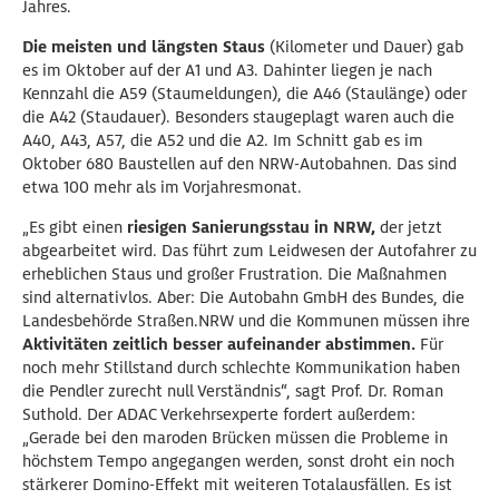
Jahres.
Die meisten und längsten Staus
(Kilometer und Dauer) gab
es im Oktober auf der A1 und A3. Dahinter liegen je nach
Kennzahl die A59 (Staumeldungen), die A46 (Staulänge) oder
die A42 (Staudauer). Besonders staugeplagt waren auch die
A40, A43, A57, die A52 und die A2. Im Schnitt gab es im
Oktober 680 Baustellen auf den NRW-Autobahnen. Das sind
etwa 100 mehr als im Vorjahresmonat.
„Es gibt einen
riesigen Sanierungsstau in NRW,
der jetzt
abgearbeitet wird. Das führt zum Leidwesen der Autofahrer zu
erheblichen Staus und großer Frustration. Die Maßnahmen
sind alternativlos. Aber: Die Autobahn GmbH des Bundes, die
Landesbehörde Straßen.NRW und die Kommunen müssen ihre
Aktivitäten zeitlich besser aufeinander abstimmen.
Für
noch mehr Stillstand durch schlechte Kommunikation haben
die Pendler zurecht null Verständnis“, sagt Prof. Dr. Roman
Suthold. Der ADAC Verkehrsexperte fordert außerdem:
„Gerade bei den maroden Brücken müssen die Probleme in
höchstem Tempo angegangen werden, sonst droht ein noch
stärkerer Domino-Effekt mit weiteren Totalausfällen. Es ist