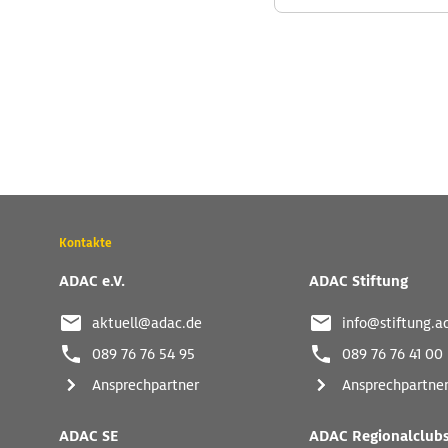
Wichtige
Kontakte
Kontaktadressen
und
ADAC e.V.
ADAC Stiftung
weitere
Links
aktuell@adac.de
info@stiftung.a
089 76 76 54 95
089 76 76 41 00
Ansprechpartner
Ansprechpartne
ADAC SE
ADAC Regionalclub