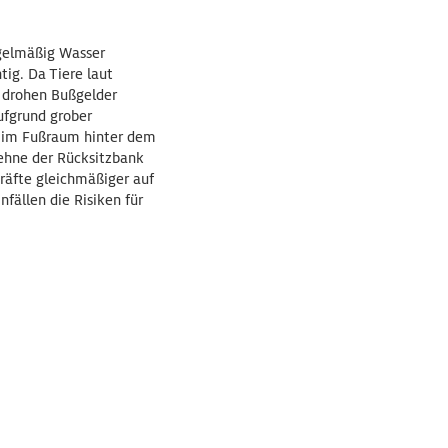
egelmäßig Wasser
tig. Da Tiere laut
t drohen Bußgelder
ufgrund grober
ie im Fußraum hinter dem
Lehne der Rücksitzbank
Kräfte gleichmäßiger auf
fällen die Risiken für