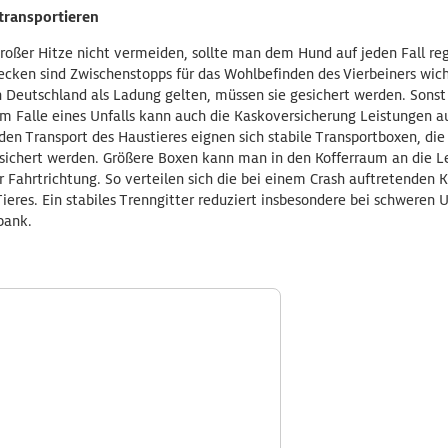
 transportieren
 großer Hitze nicht vermeiden, sollte man dem Hund auf jeden Fall r
ecken sind Zwischenstopps für das Wohlbefinden des Vierbeiners wich
 Deutschland als Ladung gelten, müssen sie gesichert werden. Sons
Im Falle eines Unfalls kann auch die Kaskoversicherung Leistungen a
 den Transport des Haustieres eignen sich stabile Transportboxen, d
gesichert werden. Größere Boxen kann man in den Kofferraum an die 
r Fahrtrichtung. So verteilen sich die bei einem Crash auftretenden 
eres. Ein stabiles Trenngitter reduziert insbesondere bei schweren Un
bank.