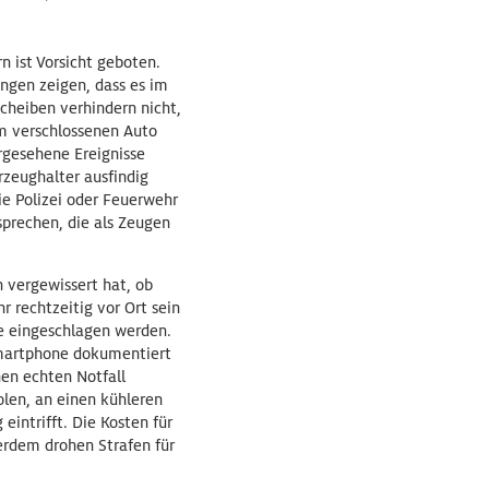
 ist Vorsicht geboten.
ngen zeigen, dass es im
scheiben verhindern nicht,
im verschlossenen Auto
rgesehene Ereignisse
rzeughalter ausfindig
ie Polizei oder Feuerwehr
sprechen, die als Zeugen
h vergewissert hat, ob
r rechtzeitig vor Ort sein
be eingeschlagen werden.
 Smartphone dokumentiert
nen echten Notfall
olen, an einen kühleren
eintrifft. Die Kosten für
erdem drohen Strafen für