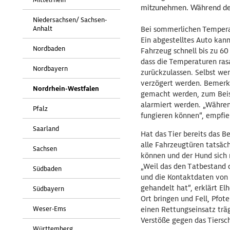
mitzunehmen. Während der
Niedersachsen/ Sachsen-
Anhalt
Bei sommerlichen Temperatu
Ein abgestelltes Auto kan
Nordbaden
Fahrzeug schnell bis zu 60
dass die Temperaturen ras
Nordbayern
zurückzulassen. Selbst wen
verzögert werden. Bemerke
Nordrhein-Westfalen
gemacht werden, zum Beisp
alarmiert werden. „Währen
Pfalz
fungieren können“, empfie
Saarland
Hat das Tier bereits das B
alle Fahrzeugtüren tatsächl
Sachsen
können und der Hund sich n
„Weil das den Tatbestand 
Südbaden
und die Kontaktdaten von 
gehandelt hat“, erklärt El
Südbayern
Ort bringen und Fell, Pfot
Weser-Ems
einen Rettungseinsatz trä
Verstöße gegen das Tiersc
Württemberg