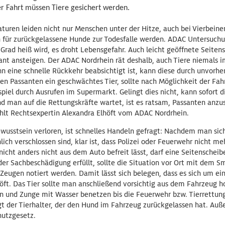
 Fahrt müssen Tiere gesichert werden.
ren leiden nicht nur Menschen unter der Hitze, auch bei Vierbeinern
n für zurückgelassene Hunde zur Todesfalle werden. ADAC Untersuchu
 Grad heiß wird, es droht Lebensgefahr. Auch leicht geöffnete Seiten
ant ansteigen. Der ADAC Nordrhein rät deshalb, auch Tiere niemals 
n eine schnelle Rückkehr beabsichtigt ist, kann diese durch unvorhe
n Passanten ein geschwächtes Tier, sollte nach Möglichkeit der Fah
iel durch Ausrufen im Supermarkt. Gelingt dies nicht, kann sofort d
d man auf die Rettungskräfte wartet, ist es ratsam, Passanten anzu
hlt Rechtsexpertin Alexandra Elhöft vom ADAC Nordrhein.
ewusstsein verloren, ist schnelles Handeln gefragt: Nachdem man sic
ich verschlossen sind, klar ist, dass Polizei oder Feuerwehr nicht meh
icht anders nicht aus dem Auto befreit lässt, darf eine Seitenschei
der Sachbeschädigung erfüllt, sollte die Situation vor Ort mit dem
Zeugen notiert werden. Damit lässt sich belegen, dass es sich um ei
höft. Das Tier sollte man anschließend vorsichtig aus dem Fahrzeug h
en und Zunge mit Wasser benetzen bis die Feuerwehr bzw. Tierrettung 
gt der Tierhalter, der den Hund im Fahrzeug zurückgelassen hat. Auß
hutzgesetz.