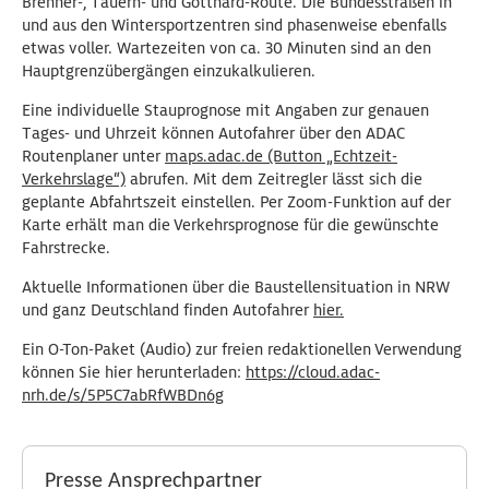
Brenner-, Tauern- und Gotthard-Route. Die Bundesstraßen in
und aus den Wintersportzentren sind phasenweise ebenfalls
etwas voller. Wartezeiten von ca. 30 Minuten sind an den
Hauptgrenzübergängen einzukalkulieren.
Eine individuelle Stauprognose mit Angaben zur genauen
Tages- und Uhrzeit können Autofahrer über den ADAC
Routenplaner unter
maps.adac.de (Button „Echtzeit-
Verkehrslage“)
abrufen. Mit dem Zeitregler lässt sich die
geplante Abfahrtszeit einstellen. Per Zoom-Funktion auf der
Karte erhält man die Verkehrsprognose für die gewünschte
Fahrstrecke.
Aktuelle Informationen über die Baustellensituation in NRW
und ganz Deutschland finden Autofahrer
hier.
Ein O-Ton-Paket (Audio) zur freien redaktionellen Verwendung
können Sie hier herunterladen:
https://cloud.adac-
nrh.de/s/5P5C7abRfWBDn6g
Presse Ansprechpartner