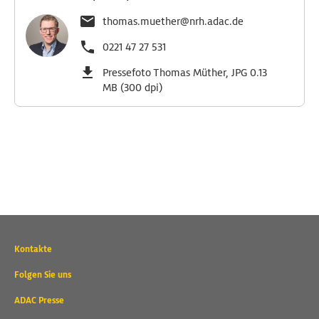
thomas.muether@nrh.adac.de
0221 47 27 531
Pressefoto Thomas Müther, JPG 0.13
MB (300 dpi)
Wichtige
Kontakte
Kontaktadressen
und
Folgen Sie uns
weitere
ADAC Presse
Links