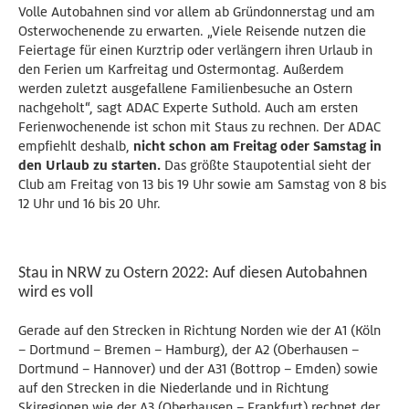
Volle Autobahnen sind vor allem ab Gründonnerstag und am
Osterwochenende zu erwarten. „Viele Reisende nutzen die
Feiertage für einen Kurztrip oder verlängern ihren Urlaub in
den Ferien um Karfreitag und Ostermontag. Außerdem
werden zuletzt ausgefallene Familienbesuche an Ostern
nachgeholt“, sagt ADAC Experte Suthold. Auch am ersten
Ferienwochenende ist schon mit Staus zu rechnen. Der ADAC
empfiehlt deshalb,
nicht schon am Freitag oder Samstag in
den Urlaub zu starten.
Das größte Staupotential sieht der
Club am Freitag von 13 bis 19 Uhr sowie am Samstag von 8 bis
12 Uhr und 16 bis 20 Uhr.
Stau in NRW zu Ostern 2022: Auf diesen Autobahnen
wird es voll
Gerade auf den Strecken in Richtung Norden wie der A1 (Köln
– Dortmund – Bremen – Hamburg), der A2 (Oberhausen –
Dortmund – Hannover) und der A31 (Bottrop – Emden) sowie
auf den Strecken in die Niederlande und in Richtung
Skiregionen wie der A3 (Oberhausen – Frankfurt) rechnet der