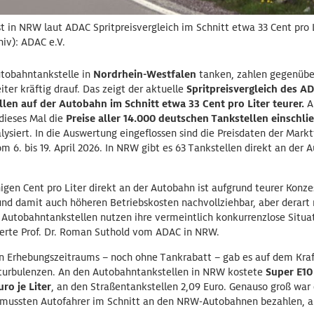
 in NRW laut ADAC Spritpreisvergleich im Schnitt etwa 33 Cent pro L
hiv): ADAC e.V.
utobahntankstelle in
Nordrhein-Westfalen
tanken, zahlen gegenübe
ter kräftig drauf. Das zeigt der aktuelle
S
pritpreisvergleich des A
len auf der Autobahn im Schnitt etwa 33 Cent pro Liter teurer.
An
dieses Mal die
Preise aller 14.000 deutschen Tankstellen einschli
lysiert. In die Auswertung eingeflossen sind die Preisdaten der Markt
m 6. bis 19. April 2026. In NRW gibt es 63 Tankstellen direkt an der
nigen Cent pro Liter direkt an der Autobahn ist aufgrund teurer Konz
nd damit auch höheren Betriebskosten nachvollziehbar, aber derart 
e Autobahntankstellen nutzen ihre vermeintlich konkurrenzlose Situa
xperte Prof. Dr. Roman Suthold vom ADAC in NRW.
 Erhebungszeitraums – noch ohne Tankrabatt – gab es auf dem Kraft
isturbulenzen. An den Autobahntankstellen in NRW kostete
Super E10
ro je Liter
, an den Straßentankstellen 2,09 Euro. Genauso groß war d
mussten Autofahrer im Schnitt an den NRW-Autobahnen bezahlen, ab