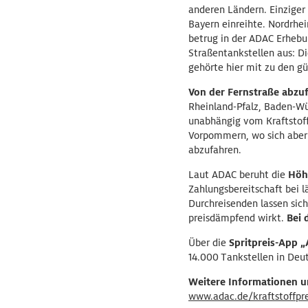
anderen Ländern. Einziger
Bayern einreihte. Nordrhe
betrug in der ADAC Erhebun
Straßentankstellen aus: D
gehörte hier mit zu den gü
Von der Fernstraße abzu
Rheinland-Pfalz, Baden-Wür
unabhängig vom Kraftstoff
Vorpommern, wo sich aber i
abzufahren.
Laut ADAC beruht die
Höh
Zahlungsbereitschaft bei 
Durchreisenden lassen sic
preisdämpfend wirkt.
Bei 
Über die
Spritpreis-App 
14.000 Tankstellen in Deu
Weitere Informationen u
www.adac.de/kraftstoffpr