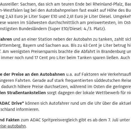
 Ausreißer: Sachsen, das sich am teuren Ende bei Rheinland-Pfalz, 
in-Westfalen lag bei den Autobahnpreisen fast exakt auf Höhe des Bu
g 2,43 Euro je Liter Super E10 und 2,61 Euro je Liter Diesel. Umgekeh
iese waren im Südwesten durchschnittlich am preiswertesten, im O
nstigsten Bundesländern (Super E10/Diesel: 4./3. Platz).
fahren
und an einer Station neben der Autobahn zu tanken, zahlt sic
ttemberg, Bayern und Sachsen aus. Bis zu 43 Cent je Liter betrug hie
. Am wenigsten Preisersparnis brachte die Abfahrt in Brandenburg u
mmer noch rund 17 Cent pro Liter beim Tanken sparen ließen. Auch hi
e der Preise an den Autobahnen
u.a. auf Faktoren wie Verkehrsa
längeren Fahrten. Gerade auf stark frequentierten süddeutschen Reis
h dadurch höhere Preise durchsetzen, während im Osten die geringer
den Straßentankstellen
sorgt dagegen der lokale Wettbewerb für nie
„ADAC Drive“
können sich Autofahrer rund um die Uhr über die aktuel
tschland informieren.
nd Fakten
zum ADAC Spritpreisvergleich gibt es ab dem 7. Juli unter
eise-autobahn
.