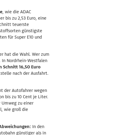
de
, wie die ADAC
er bis zu 2,53 Euro, eine
chnitt teuerste
stoffsorten günstigste
en für Super E10 und
 er hat die Wahl. Wer zum
. In Nordrhein-Westfalen
m Schnitt 16,50 Euro
kstelle nach der Ausfahrt.
nt der Autofahrer wegen
 bis zu 10 Cent je Liter.
er Umweg zu einer
, wie groß die
 Abweichungen:
In den
tobahn günstiger als in