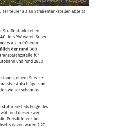
iter teurer als an Straßentankstellen abseits
r Straßentankstellen
DAC.
In NRW waren Super
ders als in früheren
eßlich der rund 360
transparenzstelle für
 Autobahn und rund 2850
essionen, einem Service-
massive Aufschläge sind
tion weiter schamlos
stoffmarkt als Folge des
während dieser zwei
ie Preisdifferenz bei
seits davon waren 2,27