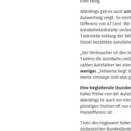
Euro fällig.
Allerdings gab es auch
unt
Auswertung zeigt. So reicht
Differenz von 47 Cent. Bei
Autobahntankstelle verlang
Tankstelle entlang der N
Diesel bezahlten Autofahr
„Der Verbraucher ist den h
Tanken die Autobahn verlä
zahlen Autofahrer bei eine
weniger.
„Teilweise liegt 
Weite Umwege sind also ga
Eine begleitende (bunde
hoher Preise von der Autob
Allerdings ist auch ein Vi
günstigen Station oft nur 
Preisdifferenz ist.
Trotz des insgesamt hohen
ostdeutschen Bundesländer