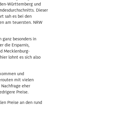
Baden-Württemberg und
ndesdurchschnitts. Dieser
rt sah es bei den
sten am teuersten. NRW
h ganz besonders in
r die Ersparnis,
nd Mecklenburg-
er lohnt es sich also
ufkommen und
erouten mit vielen
e Nachfrage eher
drigere Preise.
len Preise an den rund