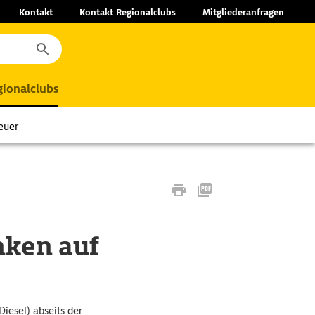
Kontakt
Kontakt Regionalclubs
Mitgliederanfragen
ionalclubs
euer
nken auf
iesel) abseits der