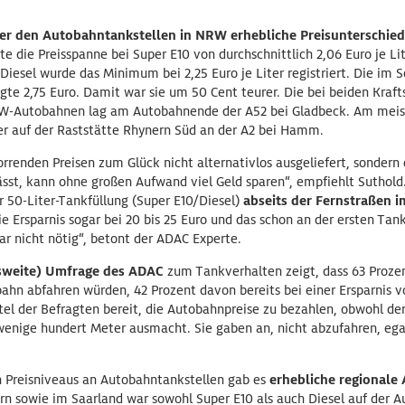
er den Autobahntankstellen in NRW erhebliche Preisunterschie
e die Preisspanne bei Super E10 von durchschnittlich 2,06 Euro je Lit
 Diesel wurde das Minimum bei 2,25 Euro je Liter registriert. Die im S
te 2,75 Euro. Damit war sie um 50 Cent teurer. Die bei beiden Kraft
RW-Autobahnen lag am Autobahnende der A52 bei Gladbeck. Am meist
er auf der Raststätte Rhynern Süd an der A2 bei Hamm.
orrenden Preisen zum Glück nicht alternativlos ausgeliefert, sondern
sst, kann ohne großen Aufwand viel Geld sparen“, empfiehlt Suthold
r 50-Liter-Tankfüllung (Super E10/Diesel)
a
bseits der Fernstraßen i
die Ersparnis sogar bei 20 bis 25 Euro und das schon an der ersten Tan
r nicht nötig“, betont der ADAC Experte.
sweite) Umfrage des ADAC
zum Tankverhalten zeigt, dass 63 Proze
ahn abfahren würden, 42 Prozent davon bereits bei einer Ersparnis von
ertel der Befragten bereit, die Autobahnpreise zu bezahlen, obwohl d
wenige hundert Meter ausmacht. Sie gaben an, nicht abzufahren, egal
 Preisniveaus an Autobahntankstellen gab es
erhebliche regionale
n sowie im Saarland war sowohl Super E10 als auch Diesel auf der Au