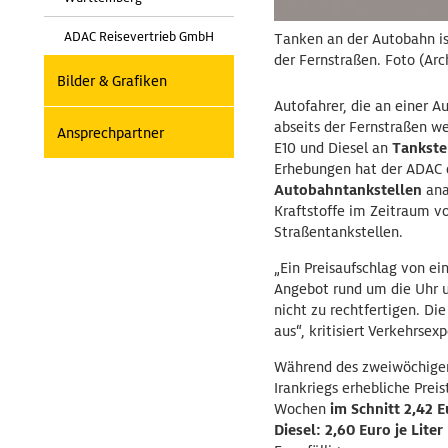
ADAC Reisevertrieb GmbH
Tanken an der Autobahn ist
der Fernstraßen. Foto (Arc
Bilder & Grafiken
Autofahrer, die an einer A
abseits der Fernstraßen wei
Ansprechpartner
E10 und Diesel an
Tankstel
Erhebungen hat der ADAC 
Autobahntankstellen
ana
Kraftstoffe im Zeitraum vo
Straßentankstellen.
„Ein Preisaufschlag von ei
Angebot rund um die Uhr u
nicht zu rechtfertigen. Di
aus“, kritisiert Verkehrse
Während des zweiwöchigen
Irankriegs erhebliche Pre
Wochen
im Schnitt 2,42 Eu
Diesel: 2,60 Euro je Liter