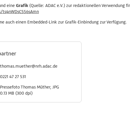
nd eine
Grafik
(Quelle: ADAC e.V.) zur redaktionellen Verwendung fin
e/s/ts4nWDsC556sAmn
rne auch einen Embedded-Link zur Grafik-Einbindung zur Verfügung.
partner
thomas.muether@nrh.adac.de
0221 47 27 531
Pressefoto Thomas Müther, JPG
0.13 MB (300 dpi)