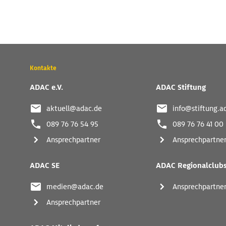
Wichtige
Kontakte
Kontaktadressen
und
ADAC e.V.
ADAC Stiftung
weitere
Links
aktuell@adac.de
info@stiftung.a
089 76 76 54 95
089 76 76 41 00
Ansprechpartner
Ansprechpartne
ADAC SE
ADAC Regionalclub
medien@adac.de
Ansprechpartne
Ansprechpartner