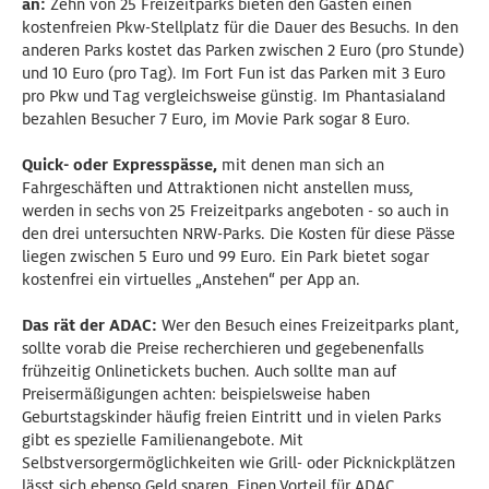
an:
Zehn von 25 Freizeitparks bieten den Gästen einen
kostenfreien Pkw-Stellplatz für die Dauer des Besuchs. In den
anderen Parks kostet das Parken zwischen 2 Euro (pro Stunde)
und 10 Euro (pro Tag). Im Fort Fun ist das Parken mit 3 Euro
pro Pkw und Tag vergleichsweise günstig. Im Phantasialand
bezahlen Besucher 7 Euro, im Movie Park sogar 8 Euro.
Quick- oder Expresspässe,
mit denen man sich an
Fahrgeschäften und Attraktionen nicht anstellen muss,
werden in sechs von 25 Freizeitparks angeboten - so auch in
den drei untersuchten NRW-Parks. Die Kosten für diese Pässe
liegen zwischen 5 Euro und 99 Euro. Ein Park bietet sogar
kostenfrei ein virtuelles „Anstehen“ per App an.
Das rät der ADAC:
Wer den Besuch eines Freizeitparks plant,
sollte vorab die Preise recherchieren und gegebenenfalls
frühzeitig Onlinetickets buchen. Auch sollte man auf
Preisermäßigungen achten: beispielsweise haben
Geburtstagskinder häufig freien Eintritt und in vielen Parks
gibt es spezielle Familienangebote. Mit
Selbstversorgermöglichkeiten wie Grill- oder Picknickplätzen
lässt sich ebenso Geld sparen. Einen Vorteil für ADAC