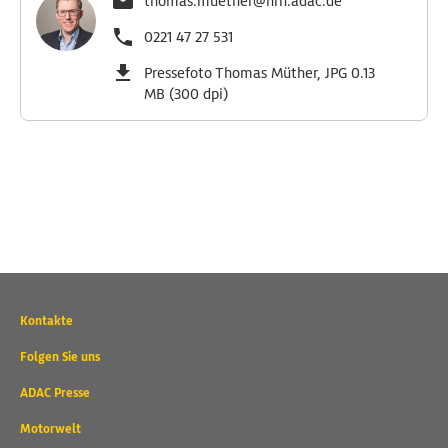
thomas.muether@nrh.adac.de
0221 47 27 531
Pressefoto Thomas Müther, JPG 0.13
MB (300 dpi)
Wichtige
Kontakte
Kontaktadressen
und
Folgen Sie uns
weitere
ADAC Presse
Links
Motorwelt