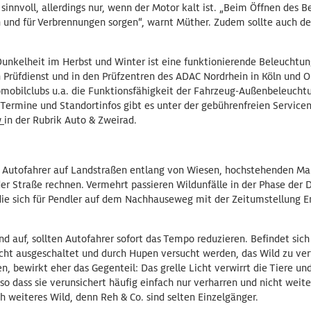
t sinnvoll, allerdings nur, wenn der Motor kalt ist. „Beim Öffnen des 
n und für Verbrennungen sorgen“, warnt Müther. Zudem sollte auch d
nkelheit im Herbst und Winter ist eine funktionierende Beleuchtung
n Prüfdienst und in den Prüfzentren des ADAC Nordrhein in Köln und 
mobilclubs u.a. die Funktionsfähigkeit der Fahrzeug-Außenbeleucht
. Termine und Standortinfos gibt es unter der gebührenfreien Servi
w
in der Rubrik Auto & Zweirad.
Autofahrer auf Landstraßen entlang von Wiesen, hochstehenden Mai
er Straße rechnen. Vermehrt passieren Wildunfälle in der Phase de
die sich für Pendler auf dem Nachhauseweg mit der Zeitumstellung 
 auf, sollten Autofahrer sofort das Tempo reduzieren. Befindet sich e
icht ausgeschaltet und durch Hupen versucht werden, das Wild zu ver
, bewirkt eher das Gegenteil: Das grelle Licht verwirrt die Tiere u
so dass sie verunsichert häufig einfach nur verharren und nicht weite
ch weiteres Wild, denn Reh & Co. sind selten Einzelgänger.