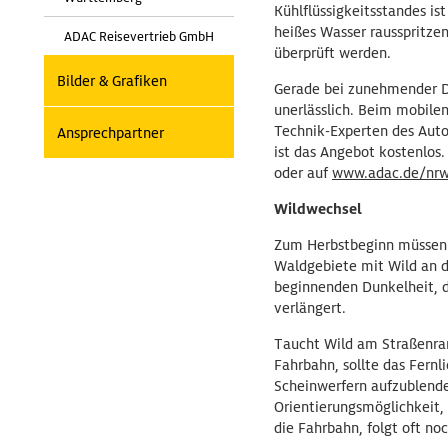
Kühlflüssigkeitsstandes is
heißes Wasser rausspritze
ADAC Reisevertrieb GmbH
überprüft werden.
Bilder & Grafiken
Gerade bei zunehmender Du
unerlässlich. Beim mobile
Technik-Experten des Auto
Ansprechpartner
ist das Angebot kostenlos
oder auf
www.adac.de/nr
Wildwechsel
Zum Herbstbeginn müssen 
Waldgebiete mit Wild an d
beginnenden Dunkelheit, 
verlängert.
Taucht Wild am Straßenrand
Fahrbahn, sollte das Fernl
Scheinwerfern aufzublenden
Orientierungsmöglichkeit, 
die Fahrbahn, folgt oft no