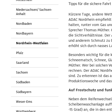
Tipps für die sichere Fahrt
Niedersachsen/ Sachsen-
Anhalt
Kürzere Tage, andere Wette
ADAC Nordrhein empfiehlt 
Nordbaden
halten, runter vom Gas und
Sprecher Thomas Müther. 
Nordbayern
die Sichtverhältnisse. Der
und anderem Schmutz zu be
Nordrhein-Westfalen
erhöht sich durch nasses L
Pfalz
Besonders wichtig für die 
Schneematsch, Schnee, Glat
Saarland
Müther. Wer bei solchen V
rechnen. Der ADAC Nordrhe
Sachsen
sind. Zu erkennen ist das
Produktionswoche und das 
Südbaden
Auf Frostschutz und fun
Südbayern
Neben dem Reifenwechsel u
Weser-Ems
Scheibenwaschanlage auffü
-15 Grad) an, die in den e
Württemberg