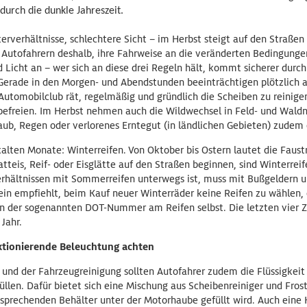
 durch die dunkle Jahreszeit.
rverhältnisse, schlechtere Sicht – im Herbst steigt auf den Straßen 
Autofahrern deshalb, ihre Fahrweise an die veränderten Bedingunge
 Licht an – wer sich an diese drei Regeln hält, kommt sicherer durch
Gerade in den Morgen- und Abendstunden beeinträchtigen plötzlich 
 Automobilclub rät, regelmäßig und gründlich die Scheiben zu reinig
freien. Im Herbst nehmen auch die Wildwechsel in Feld- und Waldn
aub, Regen oder verlorenes Erntegut (in ländlichen Gebieten) zudem 
kalten Monate: Winterreifen. Von Oktober bis Ostern lautet die Faus
teis, Reif- oder Eisglätte auf den Straßen beginnen, sind Winterreifen
erhältnissen mit Sommerreifen unterwegs ist, muss mit Bußgeldern u
in empfiehlt, beim Kauf neuer Winterräder keine Reifen zu wählen, d
 an der sogenannten DOT-Nummer am Reifen selbst. Die letzten vier Z
Jahr.
ktionierende Beleuchtung achten
nd der Fahrzeugreinigung sollten Autofahrer zudem die Flüssigkeit
llen. Dafür bietet sich eine Mischung aus Scheibenreiniger und Fros
ntsprechenden Behälter unter der Motorhaube gefüllt wird. Auch eine 