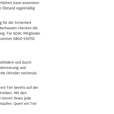
Behälters kann ansonsten
er Ölstand regelmäßig
 für die Sicherheit
Oberhausen checken die
ung. Für ADAC Mitglieder
cenummer 0800-5101112
sfeldern und durch
r Dämmerung und
Ende Oktober nochmals
in Tier bereits auf der
treiben. Mit den
nd nimmt ihnen jede
rlaufen. Quert ein Tier