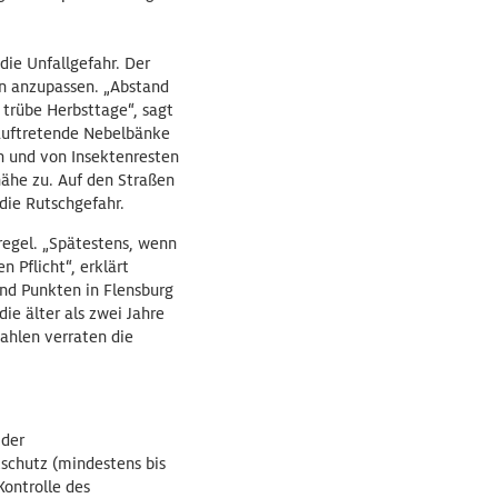
die Unfallgefahr. Der
n anzupassen. „Abstand
 trübe Herbsttage“, sagt
auftretende Nebelbänke
en und von Insektenresten
ähe zu. Auf den Straßen
die Rutschgefahr.
tregel. „Spätestens, wenn
 Pflicht“, erklärt
nd Punkten in Flensburg
ie älter als zwei Jahre
ahlen verraten die
 der
tschutz (mindestens bis
Kontrolle des