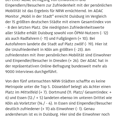
Einpendlern/Besuchern zur Zufriedenheit mit der persönlichen
Mobilität ist das Ergebnis für NRW ernüchternd. Im ADAC
Monitor „Mobil in der Stadt“ erreicht Duisburg im Vergleich
der 15 größten deutschen Städte mit einem Gesamtindex von
- 8 den letzten Platz. Die niedrigsten Zufriedenheitswerte
aller Städte erhält Duisburg sowohl von ÖPNV-Nutzern (- 12)
als auch Radfahrern (- 11) und Fußgängern (+ 10). Bei
Autofahrern landete die Stadt auf Platz zwölf (- 19). Hier ist
die Unzufriedenheit in Köln am größten (- 23). Am
zufriedensten mit ihrer persönlichen Mobilität sind Einwohner
und Einpendler/Besucher in Dresden (+ 26). Der ADAC hat in
der repräsentativen Online-Befragung bundesweit mehr als
9000 Interviews durchgeführt.
Von den fünf untersuchten NRW-Städten schaffte es keine
Metropole unter die Top 5. Düsseldorf belegt als Achter einen
Platz im Mittelfeld (+ 7). Dortmund (11. Platz/ Gesamtindex: +
6) und Essen (12./ + 5) landeten ebenso im unteren Drittel wie
Köln als Vorletzter (14./ - 4). In Essen sind Einpendler/Besucher
deutlich zufriedener (+ 11) als Einwohner (- 1). Genau
andersherum ist es in Duisburg. Hier sind die Einwohner noch