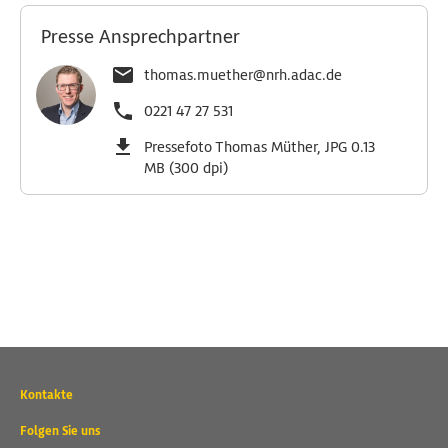
Presse Ansprechpartner
thomas.muether@nrh.adac.de
0221 47 27 531
Pressefoto Thomas Müther, JPG 0.13
MB (300 dpi)
Wichtige
Kontakte
Kontaktadressen
und
Folgen Sie uns