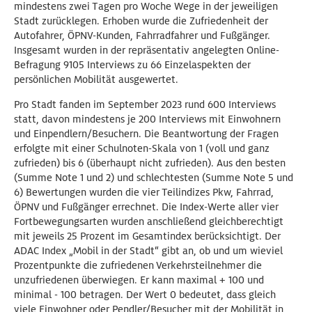
mindestens zwei Tagen pro Woche Wege in der jeweiligen
Stadt zurücklegen. Erhoben wurde die Zufriedenheit der
Autofahrer, ÖPNV-Kunden, Fahrradfahrer und Fußgänger.
Insgesamt wurden in der repräsentativ angelegten Online-
Befragung 9105 Interviews zu 66 Einzelaspekten der
persönlichen Mobilität ausgewertet.
Pro Stadt fanden im September 2023 rund 600 Interviews
statt, davon mindestens je 200 Interviews mit Einwohnern
und Einpendlern/Besuchern. Die Beantwortung der Fragen
erfolgte mit einer Schulnoten-Skala von 1 (voll und ganz
zufrieden) bis 6 (überhaupt nicht zufrieden). Aus den besten
(Summe Note 1 und 2) und schlechtesten (Summe Note 5 und
6) Bewertungen wurden die vier Teilindizes Pkw, Fahrrad,
ÖPNV und Fußgänger errechnet. Die Index-Werte aller vier
Fortbewegungsarten wurden anschließend gleichberechtigt
mit jeweils 25 Prozent im Gesamtindex berücksichtigt. Der
ADAC Index „Mobil in der Stadt“ gibt an, ob und um wieviel
Prozentpunkte die zufriedenen Verkehrsteilnehmer die
unzufriedenen überwiegen. Er kann maximal + 100 und
minimal - 100 betragen. Der Wert 0 bedeutet, dass gleich
viele Einwohner oder Pendler/Besucher mit der Mobilität in